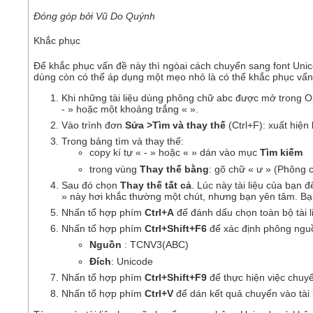
Đóng góp bởi Vũ Do Quýnh
Khắc phục
Để khắc phục vấn đề này thì ngòai cách chuyển sang font Uni
dùng còn có thể áp dụng một mẹo nhỏ là có thể khắc phục vấn
Khi những tài liệu dùng phông chữ abc được mở trong Op
- » hoặc một khoảng trắng « ».
Vào trình đơn
Sửa >Tìm và thay thế
(Ctrl+F): xuất hiện
Trong bảng tìm và thay thế:
copy kí tự « - » hoặc « » dán vào mục
Tìm kiếm
trong vùng
Thay thế bằng
: gõ chữ « ư » (Phông 
Sau đó chọn
Thay thế tất cả
. Lúc này tài liệu của bạn
» này hơi khắc thường một chút, nhưng bạn yên tâm. Bạ
Nhấn tổ hợp phím
Ctrl+A
đế đánh dấu chọn toàn bộ tài l
Nhấn tổ hợp phím
Ctrl+Shift+F6
để xác định phông nguồ
Nguồn
: TCNV3(ABC)
Đích
: Unicode
Nhấn tổ hợp phím
Ctrl+Shift+F9
để thực hiện việc chuy
Nhấn tổ hợp phím
Ctrl+V
để dán kết quả chuyển vào tài 