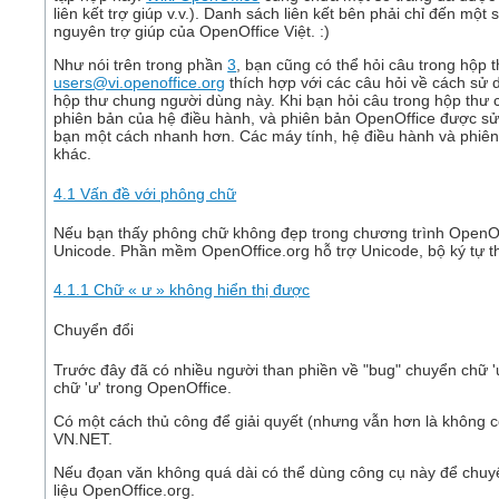
liên kết trợ giúp v.v.). Danh sách liên kết bên phải chỉ đến một 
nguyên trợ giúp của OpenOffice Việt. :)
Như nói trên trong phần
3
, bạn cũng có thể hỏi câu trong hộp 
users@vi.openoffice.org
thích hợp với các câu hỏi về cách sử
hộp thư chung người dùng này. Khi bạn hỏi câu trong hộp thư c
phiên bản của hệ điều hành, và phiên bản OpenOffice được sử d
bạn một cách nhanh hơn. Các máy tính, hệ điều hành và phiên
khác.
4.1 Vấn đề với phông chữ
Nếu bạn thấy phông chữ không đẹp trong chương trình OpenOff
Unicode. Phần mềm OpenOffice.org hỗ trợ Unicode, bộ ký tự th
4.1.1 Chữ « ư » không hiển thị được
Chuyển đổi
Trước đây đã có nhiều người than phiền về "bug" chuyển chữ 
chữ 'ư' trong OpenOffice.
Có một cách thủ công để giải quyết (nhưng vẫn hơn là không có
VN.NET.
Nếu đọan văn không quá dài có thể dùng công cụ này để chuyể
liệu OpenOffice.org.