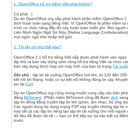
1. OpenOffice hỗ trợ tiếng Việt phải không?
Có phải. :)
Dự án OpenOffice.org sắp phát hành phần mềm OpenOffice 2.
dịch hoàn toàn sang tiếng Việt. Vì OpenOffice là phần mềm tự
trình có chức năng đầy đủ này hoàn toàn miễn phí. Mọi người
Liên Minh Ngôn Ngữ Sở Hữu (Native Language Confederation) 
mọi ngôn ngữ trên khắp thế giới.
2. Tôi lấy nó như thế nào?
OpenOffice 2.1 hỗ trợ tiếng Việt sắp được phát hành vào ngà
dịp thử ra bản xây dựng sớm cũng hỗ trợ tiếng Việt và chức c
bản xây dựng thích hợp với máy tính của bạn từ trang
Tải xuố
Ghi chú
: tập tin tải xuống OpenOffice hơi lớn, từ 120 đến 15
kết nối tới Mạng, hoặc có sự kết nối không đáng tin cậy, khuy
tục lại
Curl
.
Dự án OpenOffice.org cũng mong muốn cung cấp các bản phát 
đẳng
BitTorrent
. (Phần mềm BitTorrent cũng đã được
dịch
sang 
tập tin đồng đẳng truyền tập tin lớn (phim, âm nhạc, bộ ứng dụn
Các người dùng sử dụng mạng P2P này truyền những tập tin nh
hợp tất cả các tập tin riêng tạo tập tin tải xuống cho mỗi người
dữ liệu đã được tải về — bạn có thể tiếp tục lại vào bất cứ điể
trước.