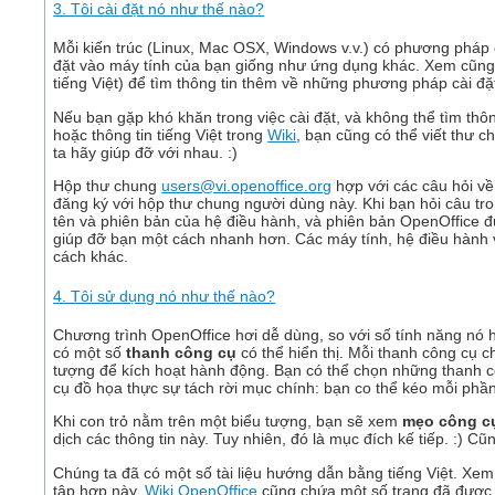
3. Tôi cài đặt nó như thế nào?
Mỗi kiến trúc (Linux, Mac OSX, Windows v.v.) có phương pháp 
đặt vào máy tính của bạn giống như ứng dụng khác. Xem cũn
tiếng Việt) để tìm thông tin thêm về những phương pháp cài đặ
Nếu bạn gặp khó khăn trong việc cài đặt, và không thể tìm thôn
hoặc thông tin tiếng Việt trong
Wiki
, bạn cũng có thể viết thư c
ta hãy giúp đỡ với nhau. :)
Hộp thư chung
users@vi.openoffice.org
hợp với các câu hỏi v
đăng ký với hộp thư chung người dùng này. Khi bạn hỏi câu tro
tên và phiên bản của hệ điều hành, và phiên bản OpenOffice đư
giúp đỡ bạn một cách nhanh hơn. Các máy tính, hệ điều hành 
cách khác.
4. Tôi sử dụng nó như thế nào?
Chương trình OpenOffice hơi dễ dùng, so với số tính năng nó
có một số
thanh công cụ
có thể hiển thị. Mỗi thanh công cụ 
tượng để kích hoạt hành động. Bạn có thể chọn những thanh 
cụ đồ họa thực sự tách rời mục chính: bạn co thể kéo mỗi phần 
Khi con trỏ nằm trên một biểu tượng, bạn sẽ xem
mẹo công c
dịch các thông tin này. Tuy nhiên, đó là mục đích kế tiếp. :) Cũn
Chúng ta đã có một số tài liệu hướng dẫn bằng tiếng Việt. Xe
tập hợp này.
Wiki OpenOffice
cũng chứa một số trang đã được dị