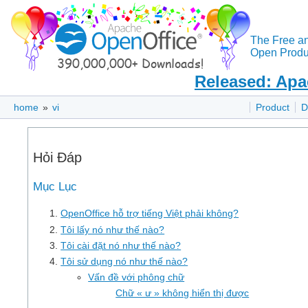
The Free a
Open Produc
Released: Apa
home
»
vi
Product
D
Hỏi Đáp
Mục Lục
OpenOffice hỗ trợ tiếng Việt phải không?
Tôi lấy nó như thế nào?
Tôi cài đặt nó như thế nào?
Tôi sử dụng nó như thế nào?
Vấn đề với phông chữ
Chữ « ư » không hiển thị được