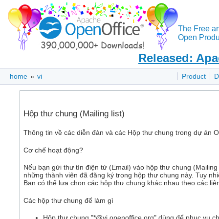
The Free a
Open Produc
Released: Apa
home
»
vi
Product
D
Hộp thư chung (Mailing list)
Thông tin về các diễn đàn và các Hộp thư chung trong dự án Op
Cơ chế hoạt động?
Nếu bạn gửi thư tín điện tử (Email) vào hộp thư chung (Mailing 
những thành viên đã đăng ký trong hộp thư chung này. Tuy nhi
Bạn có thể lựa chọn các hộp thư chung khác nhau theo các liên 
Các hộp thư chung để làm gì
Hộp thư chung "*@vi.openoffice.org" dùng để phục vụ c