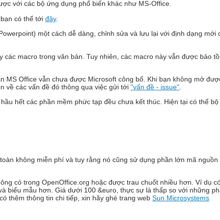
được với các bộ ứng dụng phổ biến khác như MS-Office.
 bạn có thể tới
đây
.
owerpoint) một cách dễ dàng, chỉnh sửa và lưu lại với định dạng mới 
y các macro trong văn bản. Tuy nhiên, các macro này vẫn được bảo tồ
bản MS Office vẫn chưa được Microsoft công bố. Khi bạn không mở được,
n về các vấn đề đó thông qua việc gửi tới
"vấn đề - issue"
.
 hầu hết các phần mềm phức tạp đều chưa kết thúc. Hiện tại có thể bộ
àn toàn không miễn phí và tuy rằng nó cũng sử dụng phần lớn mã nguồ
không có trong OpenOffice.org hoặc được trau chuốt nhiều hơn. Ví dụ có
 và biểu mẫu hơn. Giá dưới 100 &euro, thực sự là thấp so với những p
ó thêm thông tin chi tiếp, xin hãy ghé trang web
Sun Microsystems