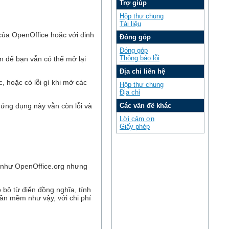
Trợ giúp
Hộp thư chung
Tài liệu
của OpenOffice hoặc với định
Đóng góp
Đóng góp
Thông báo lỗi
n để bạn vẫn có thể mở lại
Địa chỉ liên hệ
 hoặc có lỗi gì khi mở các
Hộp thư chung
Địa chỉ
Các vấn đề khác
 ứng dụng này vẫn còn lỗi và
Lời cảm ơn
Giấy phép
n như OpenOffice.org nhưng
 bộ từ điển đồng nghĩa, tính
hần mềm như vậy, với chi phí