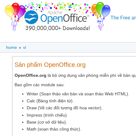
The Free an
home
»
vi
Sản phẩm OpenOffice.org
OpenOffice.org
là bộ ứng dụng văn phòng miễn phí về bản q
Bao gồm các module sau:
Writer (Soạn thảo văn bản và soạn thảo Web HTML).
Calc (Bảng tính điện tử).
Draw (Vẽ các đối tượng đồ hoạ vector).
Impress (trình chiếu).
Base (cơ sở dữ liệu).
Math (soạn thảo công thức).