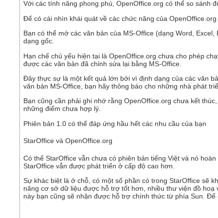
Với các tính năng phong phú, OpenOffice.org có thể so sánh 
Để có cái nhìn khái quát về các chức năng của OpenOffice.org
Bạn có thể mở các văn bản của MS-Office (dạng Word, Excel, P
dạng gốc.
Hạn chế chủ yếu hiện tại là OpenOffice.org chưa cho phép chạ
được các văn bản đã chỉnh sửa lại bằng MS-Office.
Đây thực sự là một kết quả lớn bởi vì định dạng của các văn 
văn bản MS-Office, bạn hãy thông báo cho những nhà phát triể
Bạn cũng cần phải ghi nhớ rằng OpenOffice.org chưa kết thúc,
những điểm chưa hợp lý.
Phiên bản 1.0 có thể đáp ứng hầu hết các nhu cầu của bạn
StarOffice và OpenOffice.org
Có thể StarOffice vẫn chưa có phiên bản tiếng Việt và nó ho
StarOffice vẫn được phát triển ở cấp độ cao hơn.
Sự khác biệt là ở chỗ, có một số phần có trong StarOffice sẽ 
năng cơ sở dữ liệu được hỗ trợ tốt hơn, nhiều thư viện đồ hoạ
này bạn cũng sẽ nhận được hỗ trợ chính thức từ phía Sun. Để c