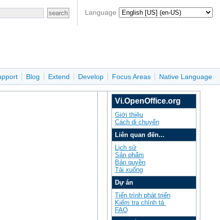
Language
upport
Blog
Extend
Develop
Focus Areas
Native Language
Vi.OpenOffice.org
Giới thiệu
Cách di chuyển
Liên quan đến...
Lịch sử
Sản phẩm
Bản quyền
Tải xuống
Dự án
Tiến trình phát triển
Kiểm tra chính tả
FAQ