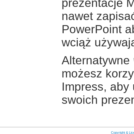
prezentacje M
nawet zapisa
PowerPoint ab
wciąż używają
Alternatywne
możesz korzy
Impress, aby 
swoich prezen
Copyright & Li