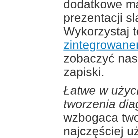
dodatkowe mat
prezentacji s
Wykorzystaj t
zintegrowane
zobaczyć nast
zapiski.
Łatwe w użyci
tworzenia di
wzbogaca twoj
najczęściej 