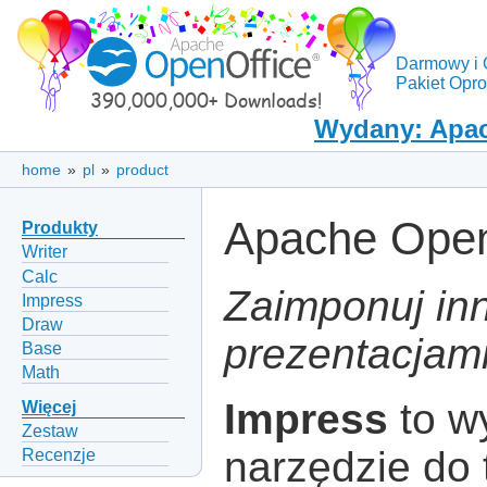
Darmowy i 
Pakiet Opr
Wydany: Apac
home
»
pl
»
product
Apache Open
Produkty
Writer
Calc
Zaimponuj in
Impress
Draw
prezentacjami
Base
Math
Impress
to w
Więcej
Zestaw
narzędzie do 
Recenzje