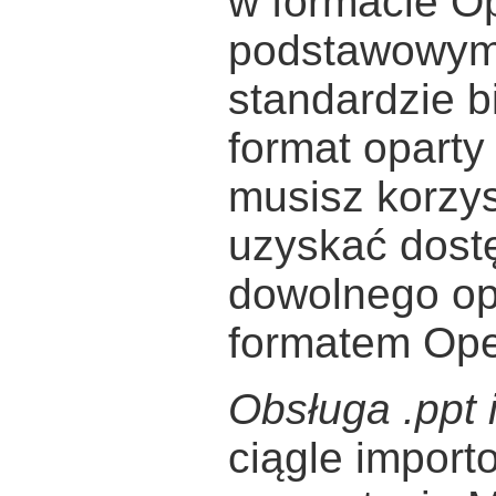
w formacie 
podstawowym
standardzie 
format oparty
musisz korzy
uzyskać dostę
dowolnego o
formatem Op
Obsługa .ppt i
ciągle import