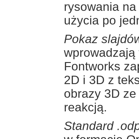
rysowania na
użycia po jed
Pokaz slajdów
wprowadzają 
Fontworks za
2D i 3D z tek
obrazy 3D ze
reakcją.
Standard .od