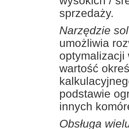
wysokich / śr
sprzedaży.
Narzędzie so
umożliwia ro
optymalizacji
wartość okreś
kalkulacyjneg
podstawie og
innych komór
Obsługa wiel