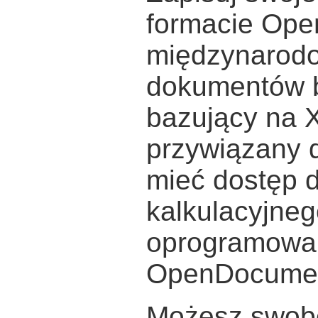
formacie Op
międzynarodo
dokumentów b
bazujący na 
przywiązany 
mieć dostęp 
kalkulacyjneg
oprogramowa
OpenDocumen
Możesz swobo