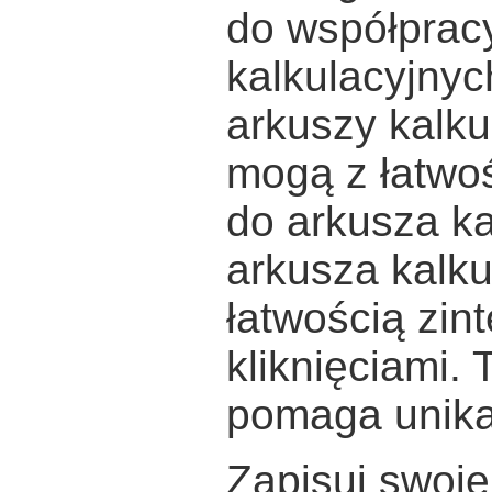
do współprac
kalkulacyjnyc
arkuszy kalku
mogą z łatwo
do arkusza ka
arkusza kalk
łatwością zi
kliknięciami.
pomaga unikać
Zapisuj swoje