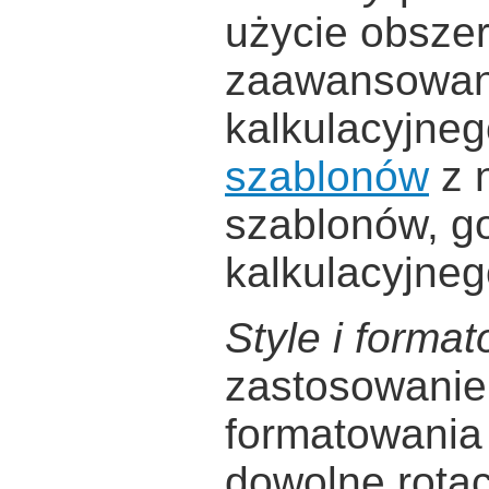
użycie obsze
zaawansowany
kalkulacyjneg
szablonów
z 
szablonów, g
kalkulacyjneg
Style i forma
zastosowanie 
formatowania 
dowolne rotacj