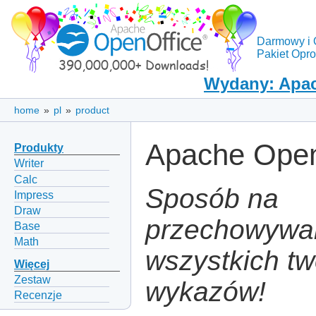
Darmowy i 
Pakiet Opr
Wydany: Apac
home
»
pl
»
product
Apache Open
Produkty
Writer
Calc
Sposób na
Impress
Draw
przechowywa
Base
Math
wszystkich two
Więcej
Zestaw
wykazów!
Recenzje