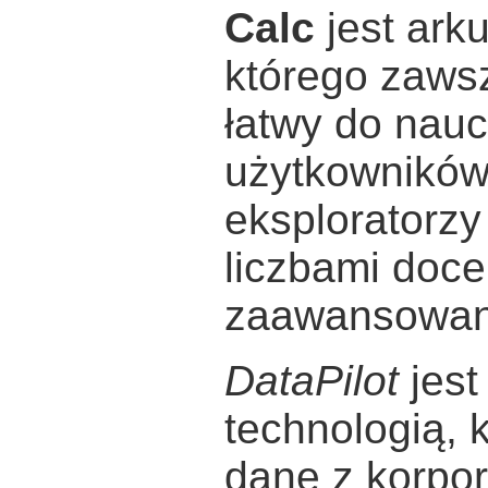
Calc
jest ark
którego zawsze
łatwy do nauc
użytkowników;
eksploratorzy
liczbami doce
zaawansowany
DataPilot
jes
technologią, 
dane z korpo