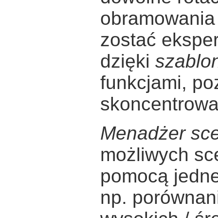
obramowania 
zostać ekspe
dzięki
szablo
funkcjami, po
skoncentrować
Menadżer sce
możliwych sce
pomocą jedneg
np. porównan