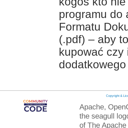
kogoś kto ni
programu do a
Formatu Dok
(.pdf) – aby t
kupować czy 
dodatkowego
Copyright & Li
Apache, OpenO
the seagull lo
of The Apache 