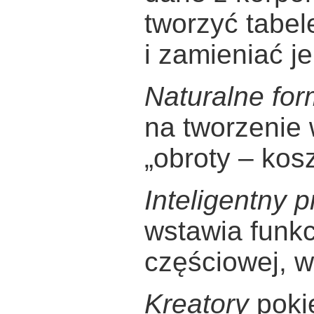
tworzyć tabe
i zamieniać j
Naturalne fo
na tworzenie
„obroty – kosz
Inteligentny 
wstawia funk
częściowej, w
Kreatory
pokie