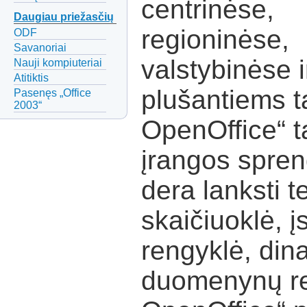
centrinėse,
Daugiau priežasčių
regioninėse,
ODF
Savanoriai
valstybinėse i
Nauji kompiuteriai
Atitiktis
plušantiems 
Pasenęs „Office
2003“
OpenOffice“ t
įrangos spren
dera lanksti t
skaičiuoklė, 
rengyklė, din
duomenynų ren