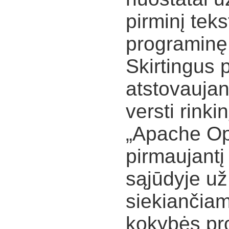
pirminį teks
programinę 
Skirtingus 
atstovaujan
versti rinki
„Apache Ope
pirmaujantį
sąjūdyje už
siekiančiam
kokybės pr