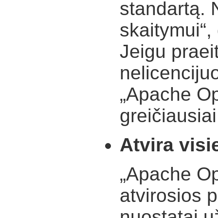
standartą. 
skaitymui“,
Jeigu praei
nelicenciju
„Apache Op
greičiausiai
Atvira vis
„Apache Op
atvirosios 
nuostatai už