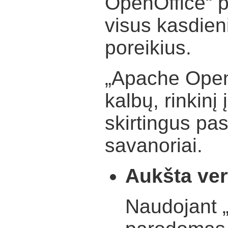
OpenOffice“ p
visus kasdien
poreikius.
„Apache Open
kalbų, rinkinį
skirtingus pa
savanoriai.
Aukšta ver
Naudojant 