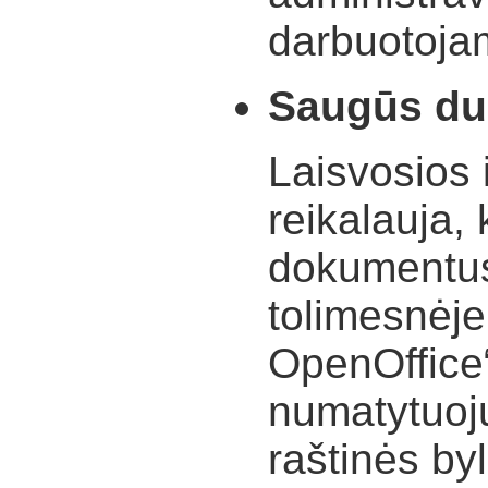
darbuotojam
Saugūs d
Laisvosios 
reikalauja,
dokumentus 
tolimesnėje
OpenOffice
numatytuoju
raštinės by