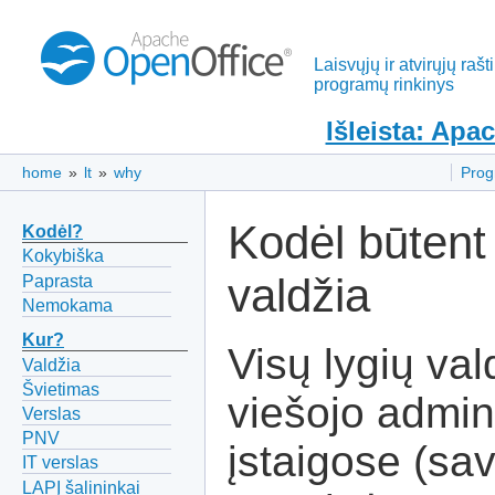
Laisvųjų ir atvirųjų rašt
programų rinkinys
Išleista: Apa
home
»
lt
»
why
Pro
Kodėl būtent
Kodėl?
Kokybiška
valdžia
Paprasta
Nemokama
Kur?
Visų lygių val
Valdžia
Švietimas
viešojo admin
Verslas
PNV
įstaigose (sav
IT verslas
LAPĮ šalininkai