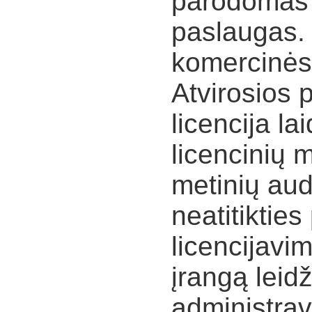
parodomas s
paslaugas. 
komercinės
Atvirosios 
licencija la
licencinių 
metinių aud
neatitiktie
licencijav
įrangą leidž
administrav