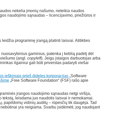
ąnaudos nekelia įmonių našumo, neteikia naudos
ngos naudojimo sąnaudas – licencijavimo, priežiūros ir
eidžia programinę įrangą platinti laisvai. Atitikties
 nuosavybinius gaminius, patenka į keblią padėtį dėl
o viešumo (angl.
copyleft
). Jeigu įstaigos darbuotojas arba
inkas ilgainiui gali būti priverstas padaryti viešai
is ieškiniais prieš dideles korporacijas
„Software
ešime
„Free Software Foundation“ (FSF) rašo apie
ograminės įrangos naudojimo sąnaudas netgi viršija,
o tekstą, leisdama juo naudotis laisvai ir nemokamai.
ų, papildomų vidinių auditų – rūpesčių tik daugėja. Tad
 nebūtinai yra neigiama. Svarbu įsidėmėti, jog naudojant