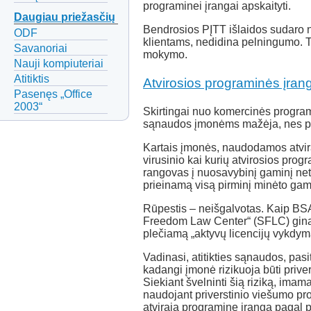
programinei įrangai apskaityti.
Daugiau priežasčių
Bendrosios PĮTT išlaidos sudaro 
ODF
klientams, nedidina pelningumo. Ta
Savanoriai
mokymo.
Nauji kompiuteriai
Atitiktis
Atvirosios programinės įrang
Pasenęs „Office
2003“
Skirtingai nuo komercinės programin
sąnaudos įmonėms mažėja, nes po
Kartais įmonės, naudodamos atvirą
virusinio kai kurių atvirosios pro
rangovas į nuosavybinį gaminį netyč
prieinamą visą pirminį minėto gami
Rūpestis – neišgalvotas. Kaip BSA
Freedom Law Center“ (SFLC) gina 
plečiamą „aktyvų licencijų vykdym
Vadinasi, atitikties sąnaudos, pas
kadangi įmonė rizikuoja būti prive
Siekiant švelninti šią riziką, ima
naudojant priverstinio viešumo pr
atvirąją programinę įrangą pagal pr