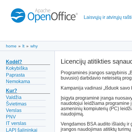
Laisvųjų ir atvirųjų raš
home
»
lt
»
why
Licencijų atitikties sąna
Kodėl?
Kokybiška
Programinės įrangos sargybinis „
Paprasta
buvusio) darbdavio neteisėtą pro
Nemokama
Kampanija vadinasi „Išduok savo bo
Kur?
Valdžia
Įsigyta programinė įranga nuosavyb
naudotojui leidžiama programine į
Švietimas
asmeninių kompiuterių (PC) leidžia
Verslas
naudojimą.
PNV
IT verslas
Vengdamos BSA audito išlaidų ir 
įrangos naudojimas atitiktų turimų
LAPĮ šalininkai