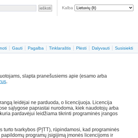
Kalba
noti
Gauti
Pagalba
Tinklaraštis
Plėsti
Dalyvauti
Susisiekti
buotojams, slapta pranešusiems apie (esamo arba
zus
.
angą leidėjai ne parduoda, o licencijuoja. Licencija
Šiose sąlygose paprastai nurodoma, kiek naudotojų arba
kuria pardavėjui leidžiama tikrinti programinės įrangos
 turto tvarkybos (PĮTT), rūpindamosi, kad programinės
i papildomų programų įsigijimą įmonės licencijoms ir