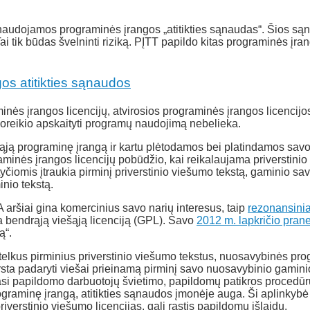
naudojamos programinės įrangos „atitikties sąnaudas“. Šios s
i tik būdas švelninti riziką. PĮTT papildo kitas programinės įra
os atitikties sąnaudos
ės įrangos licencijų, atvirosios programinės įrangos licencijos l
reikio apskaityti programų naudojimą nebelieka.
ją programinę įrangą ir kartu plėtodamos bei platindamos savo
graminės įrangos licencijų pobūdžio, kai reikalaujama priverstini
iomis įtraukia pirminį priverstinio viešumo tekstą, gaminio savin
nio tekstą.
 aršiai gina komercinius savo narių interesus, taip
rezonansinia
bendrąją viešąją licenciją (GPL). Savo
2012 m. lapkričio pran
ą“.
itelkus pirminius priverstinio viešumo tekstus, nuosavybinės pr
rsta padaryti viešai prieinamą pirminį savo nuosavybinio gamini
masi papildomo darbuotojų švietimo, papildomų patikros procedūr
ograminę įrangą, atitikties sąnaudos įmonėje auga. Ši aplinkybė
iverstinio viešumo licencijas, gali rastis papildomų išlaidų.