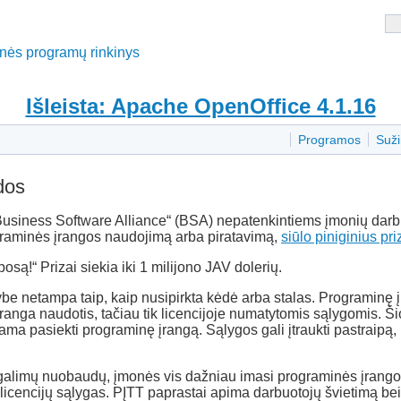
tinės programų rinkinys
Išleista: Apache OpenOffice 4.1.16
Programos
Suži
udos
Business Software Alliance“ (BSA) nepatenkintiems įmonių dar
graminės įrangos naudojimą arba piratavimą,
siūlo piniginius pri
są!“ Prizai siekia iki 1 milijono JAV dolerių.
e netampa taip, kaip nusipirkta kėdė arba stalas. Programinę įr
ranga naudotis, tačiau tik licencijoje numatytomis sąlygomis. 
ma pasiekti programinę įrangą. Sąlygos gali įtraukti pastraipą, 
galimų nuobaudų, įmonės vis dažniau imasi programinės įrangos
 licencijų sąlygas. PĮTT paprastai apima darbuotojų švietimą be