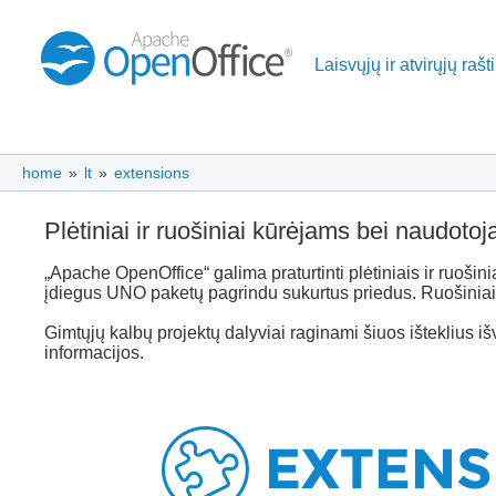
Laisvųjų ir atvirųjų raš
home
»
lt
»
extensions
Plėtiniai ir ruošiniai kūrėjams bei naudoto
„Apache OpenOffice“ galima praturtinti plėtiniais ir ruošini
įdiegus UNO paketų pagrindu sukurtus priedus. Ruošiniai 
Gimtųjų kalbų projektų dalyviai raginami šiuos išteklius iš
informacijos.