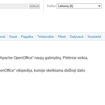
Kalba
noti
Gauti
Pagalba
Tinklaraštis
Plėsti
Dalyvauti
Susisiekti
s „Apache OpenOffice“ naujų galimybių. Plėtiniai veikia,
nOffice“ vikipedija, kurioje skelbiama didžioji dalis