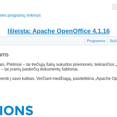
tinės programų rinkinys
Išleista: Apache OpenOffice 4.1.16
Programos
Suži
jams
ais. Plėtiniai – tai trečiųjų šalių sukurtos priemonės, teikiančio
– tai įvairių paskirčių dokumentų šablonai.
versti į savo kalbas. Verčiant medžiagą, pasitelktina „Apache Ope