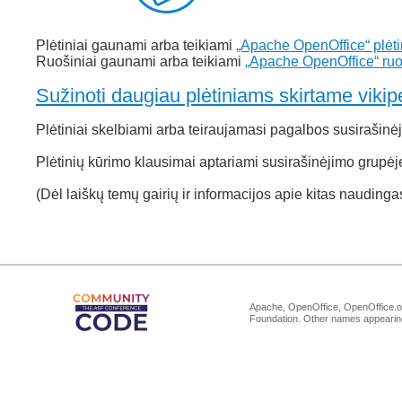
Plėtiniai gaunami arba teikiami
„Apache OpenOffice“ plėtin
Ruošiniai gaunami arba teikiami
„Apache OpenOffice“ ruoš
Sužinoti daugiau plėtiniams skirtame vikip
Plėtiniai skelbiami arba teiraujamasi pagalbos susirašinė
Plėtinių kūrimo klausimai aptariami susirašinėjimo grupėj
(Dėl laiškų temų gairių ir informacijos apie kitas nauding
Apache, OpenOffice, OpenOffice.or
Foundation. Other names appearing