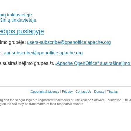
ių tinklavietėje
.
inių tinklavietėje
.
edijos puslapyje
jimo grupėje:
users-subscribe@openoffice.apache.org
e:
api-subscribe@openoffice.apache.org
as susirašinėjimo grupes žr.
„Apache OpenOffice“ susirašinėjimo
Copyright & License
|
Privacy
|
Contact Us
|
Donate
|
Thanks
g and the seagull logo are registered trademarks of The Apache Software Foundation. The 
 on the site may be trademarks of their respective owners.