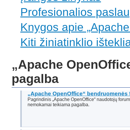
Profesionalios pasla
Knygos apie „Apache
Kiti žiniatinklio išteklia
„Apache OpenOffic
pagalba
„Apache OpenOffice“ bendruomenės 
Pagrindinis „Apache OpenOffice“ naudotojų foru
nemokamai teikiama pagalba.