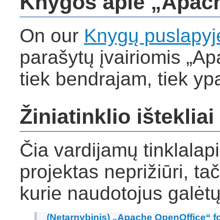
Knygos apie „Apac
On our
Knygų puslapyj
parašytų įvairiomis „A
tiek bendrajam, tiek yp
Žiniatinklio ištekliai
Čia vardijamų tinklala
projektas neprižiūri, t
kurie naudotojus galėtų
(Netarnybinis) „Apache OpenOffice“ 