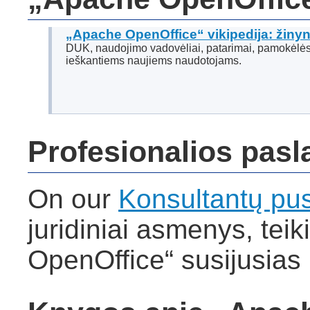
„Apache OpenOffice“ vikipedija: žiny
DUK, naudojimo vadovėliai, patarimai, pamokėlės
ieškantiems naujiems naudotojams.
Profesionalios pas
On our
Konsultantų pu
juridiniai asmenys, tei
OpenOffice“ susijusias