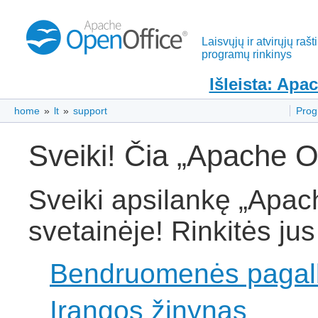
Laisvųjų ir atvirųjų rašt
programų rinkinys
Išleista: Apa
home
»
lt
»
support
Pro
Sveiki! Čia „Apache 
Sveiki apsilankę „Apa
svetainėje! Rinkitės ju
Bendruomenės pagal
Įrangos žinynas