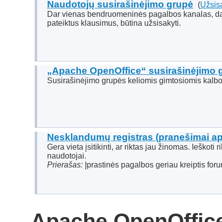
Naudotojų susirašinėjimo grupė
(
Užsisa
Dar vienas bendruomeninės pagalbos kanalas, daly
pateiktus klausimus, būtina užsisakyti.
„Apache OpenOffice“ susirašinėjimo 
Susirašinėjimo grupės keliomis gimtosiomis kalb
Nesklandumų registras (pranešimai api
Gera vieta įsitikinti, ar riktas jau žinomas. Ieškoti
naudotojai.
Prierašas:
Įprastinės pagalbos geriau kreiptis fo
„Apache OpenOffice