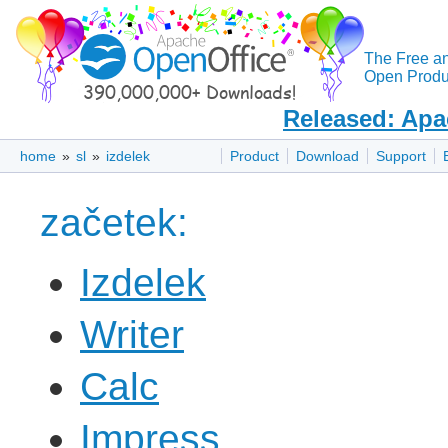
The Free a
Open Produc
Released: Apa
home
»
sl
»
izdelek
Product
Download
Support
začetek:
Izdelek
Writer
Calc
Impress