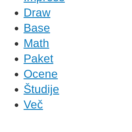
Draw
Base
Math
Paket
Ocene
Študije
Več