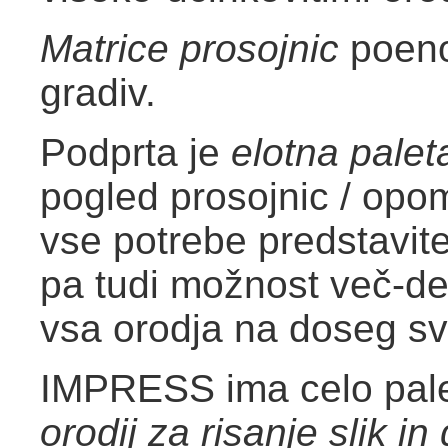
Matrice prosojnic
poeno
gradiv.
Podprta je
elotna pale
pogled prosojnic / opom
vse potrebe predstavite
pa tudi možnost več-de
vsa orodja na doseg svo
IMPRESS ima celo pal
orodij za risanje slik i