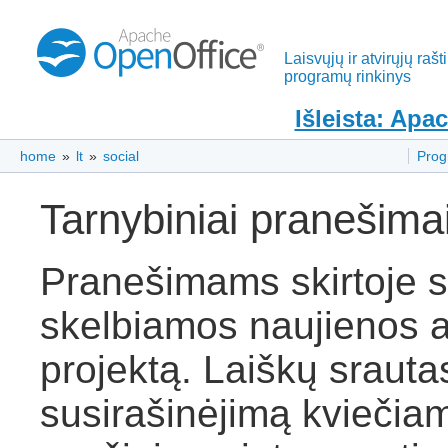
Laisvųjų ir atvirųjų rašt
programų rinkinys
Išleista: Apa
home
»
lt
»
social
Pro
Tarnybiniai pranešima
Pranešimams skirtoje s
skelbiamos naujienos 
projektą. Laiškų srauta
susirašinėjimą kviečiam