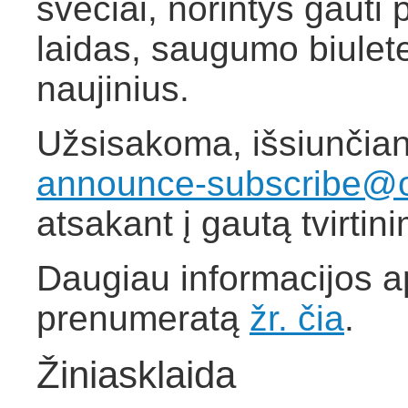
svečiai, norintys gauti
laidas, saugumo biulete
naujinius.
Užsisakoma, išsiunčiant
announce-subscribe@o
atsakant į gautą tvirtin
Daugiau informacijos a
prenumeratą
žr. čia
.
Žiniasklaida