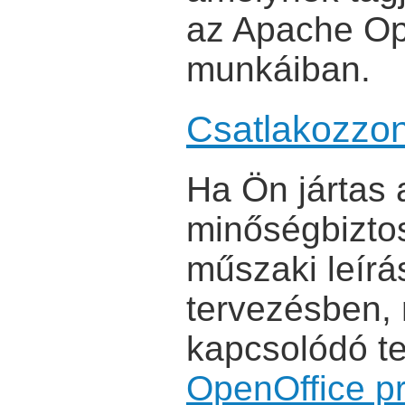
az Apache Op
munkáiban.
Csatlakozzo
Ha Ön jártas
minőségbiztos
műszaki leírá
tervezésben,
kapcsolódó t
OpenOffice pr