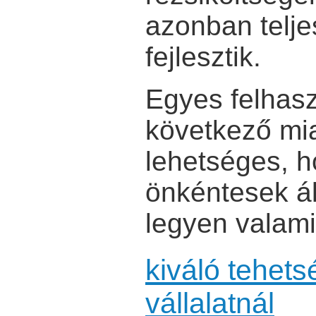
azonban telj
fejlesztik.
Egyes felhas
következő mi
lehetséges, h
önkéntesek ált
legyen valam
kiváló tehet
vállalatnál