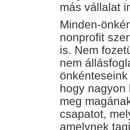
más vállalat i
Minden-önként
nonprofit sze
is. Nem fozet
nem állásfogl
önkénteseink 
hogy nagyon 
meg magának 
csapatot, mel
amelynek tagj