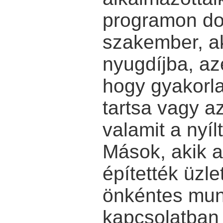
programon do
szakember, a
nyugdíjba, az
hogy gyakorla
tartsa vagy a
valamit a nyí
Mások, akik 
építették üzl
önkéntes mun
kapcsolatban 