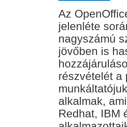
Az OpenOffice
jelenléte sorá
nagyszámú sz
jövőben is ha
hozzájárulás
részvételét a
munkáltatójuk
alkalmak, ami
Redhat, IBM 
alkalmazottai