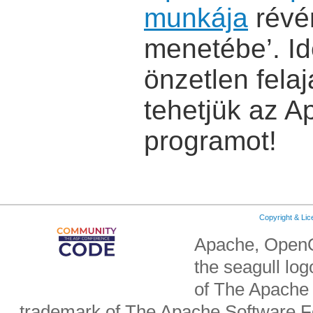
munkája
révén
menetébe’. I
önzetlen fela
tehetjük az 
programot!
Copyright & Li
Apache, OpenO
the seagull lo
of The Apache 
trademark of The Apache Software Fo