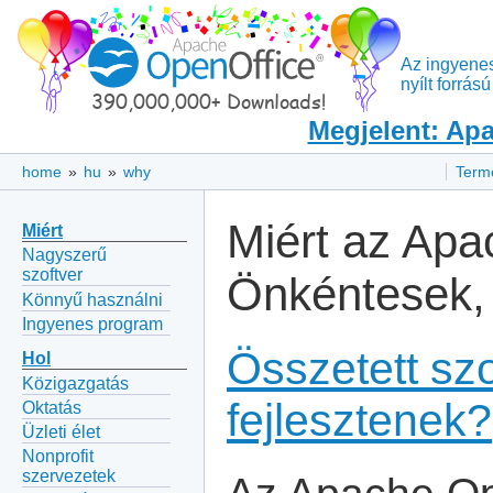
Az ingyene
nyílt forrá
Megjelent: Apa
home
»
hu
»
why
Term
Miért az Apa
Miért
Nagyszerű
szoftver
Önkéntesek,
Könnyű használni
Ingyenes program
Összetett sz
Hol
Közigazgatás
fejlesztenek?
Oktatás
Üzleti élet
Nonprofit
szervezetek