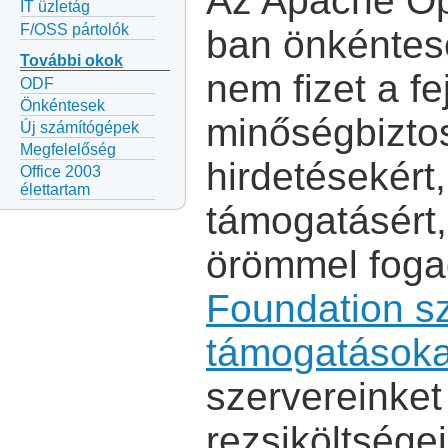
Az Apache Op
IT üzletág
F/OSS pártolók
ban önkéntese
További okok
nem fizet a fe
ODF
Önkéntesek
minőségbiztos
Új számítógépek
Megfelelőség
hirdetésekért,
Office 2003
élettartam
támogatásért,
örömmel foga
Foundation sz
támogatásoka
szervereinke
rezsiköltsége