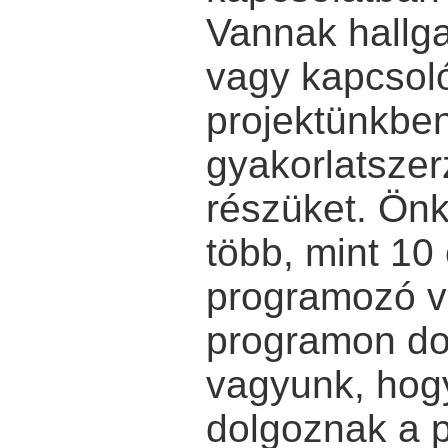
Vannak hallgat
vagy kapcsoló
projektünkben
gyakorlatszer
részüket. Ön
több, mint 10
programozó v
programon do
vagyunk, hogy
dolgoznak a 