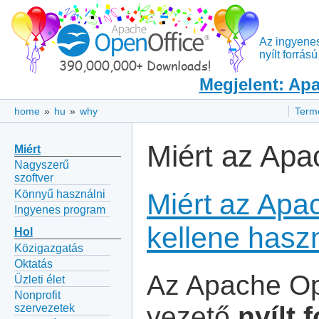
Az ingyene
nyílt forrá
Megjelent: Apa
home
»
hu
»
why
Term
Miért az Ap
Miért
Nagyszerű
szoftver
Könnyű használni
Miért az Apa
Ingyenes program
kellene has
Hol
Közigazgatás
Oktatás
Az Apache Op
Üzleti élet
Nonprofit
vezető
nyílt 
szervezetek