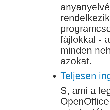
anyanyelvé
rendelkezik
programcso
fájlokkal -
minden nehé
azokat.
Teljesen i
S, ami a le
OpenOffice