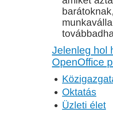
amiket azt
barátoknak
munkaválla
továbbadha
Jelenleg hol
OpenOffice 
Közigazgat
Oktatás
Üzleti élet