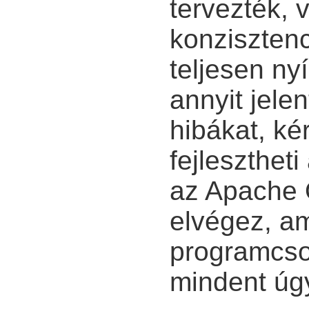
tervezték, 
konziszten
teljesen nyí
annyit jelen
hibákat, ké
fejleszthet
az Apache 
elvégez, am
programcso
mindent úg