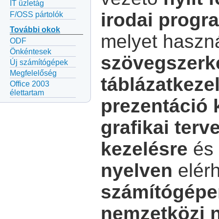
IT üzletág
irodai prog
F/OSS pártolók
További okok
melyet haszn
ODF
Önkéntesek
szövegszerk
Új számítógépek
Megfelelőség
táblázatkeze
Office 2003
élettartam
prezentáció 
grafikai terv
kezelésre
és 
nyelven
elér
számítógépen
nemzetközi n