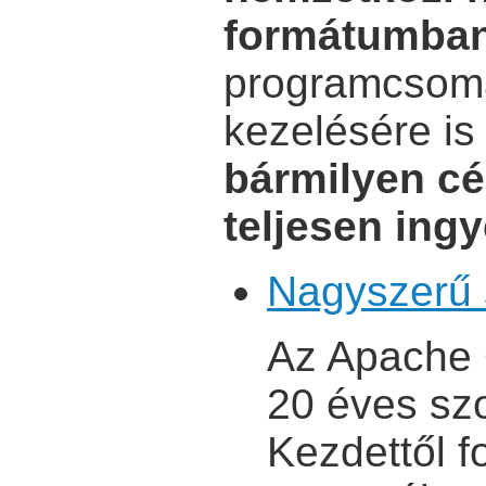
formátumba
programcsomag
kezelésére is
bármilyen cé
teljesen ing
Nagyszerű 
Az Apache 
20 éves szo
Kezdettől 