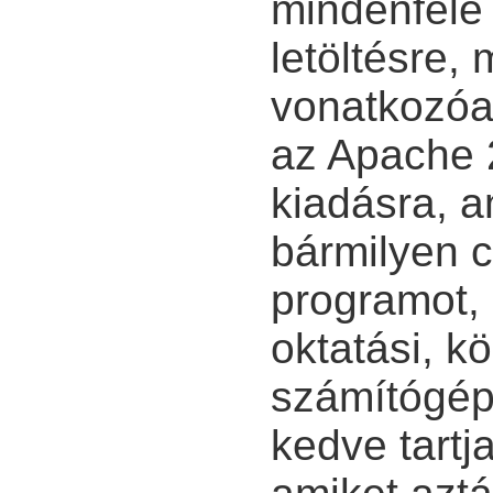
mindenféle 
letöltésre,
vonatkozóa
az Apache 2
kiadásra, a
bármilyen c
programot, 
oktatási, k
számítógépr
kedve tartj