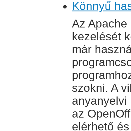
Könnyű has
Az Apache 
kezelését k
már használ
programcso
programhoz
szokni. A v
anyanyelvi
az OpenOff
elérhető és