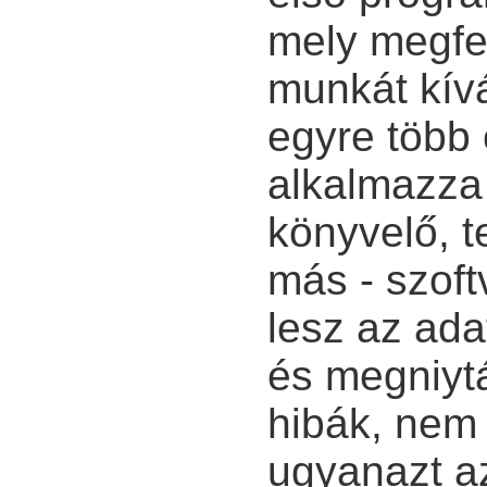
mely megfe
munkát kív
egyre több 
alkalmazza 
könyvelő, t
más - szoft
lesz az ada
és megniytá
hibák, nem 
ugyanazt a