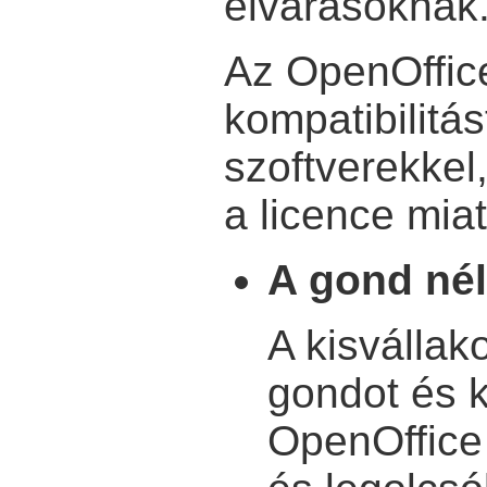
elvárásoknak
Az OpenOffic
kompatibilitás
szoftverekkel
a licence mia
A gond nél
A kisválla
gondot és k
OpenOffice