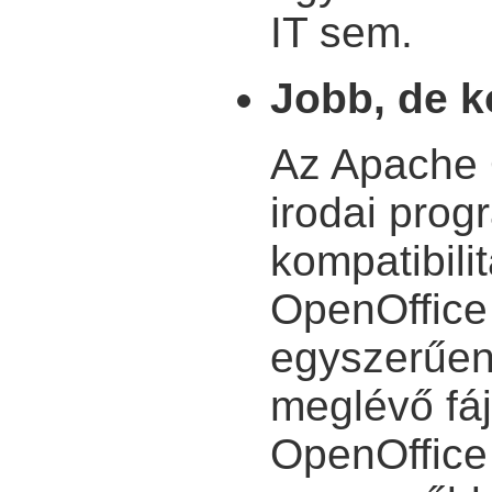
IT sem.
Jobb, de k
Az Apache 
irodai prog
kompatibili
OpenOffice
egyszerűen
meglévő fáj
OpenOffice