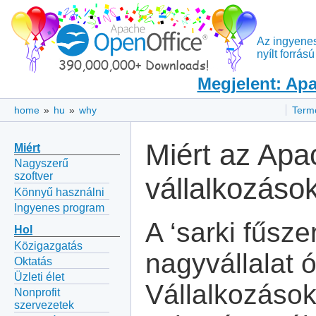
Az ingyene
nyílt forrá
Megjelent: Apa
home
»
hu
»
why
Term
Miért az Apa
Miért
Nagyszerű
szoftver
vállalkozáso
Könnyű használni
Ingyenes program
A ‘sarki fűsze
Hol
Közigazgatás
nagyvállalat ó
Oktatás
Üzleti élet
Vállalkozáso
Nonprofit
szervezetek