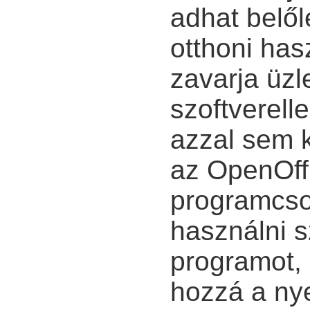
adhat belől
otthoni has
zavarja üz
szoftverel
azzal sem ke
az OpenOffi
programcso
használni 
programot, 
hozzá a ny