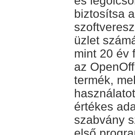
és legolcs
biztosítsa 
szoftveresz
üzlet szám
mint 20 év 
az OpenOffic
termék, me
használatot
értékes ad
szabvány sz
első progr