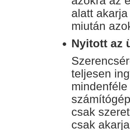
azokra az e
alatt akarj
miután azok
Nyitott az 
Szerencsér
teljesen i
mindenféle 
számítógépr
csak szeret
csak akarja