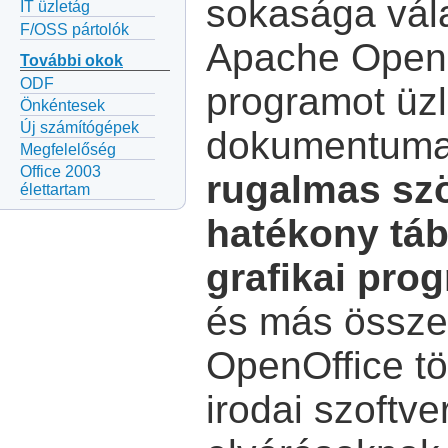
sokasága vála
IT üzletág
F/OSS pártolók
Apache Open
További okok
ODF
programot üzl
Önkéntesek
Új számítógépek
dokumentumai
Megfelelőség
Office 2003
rugalmas sz
élettartam
hatékony táb
grafikai pro
és más össze
OpenOffice tö
irodai szoftv