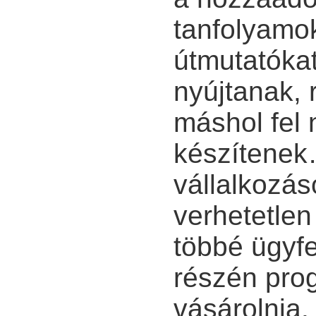
tanfolyamok
útmutatókat
nyújtanak, 
máshol fel 
készítene
vállalkozá
verhetetlen
többé ügyfe
részén pro
vásárolnia