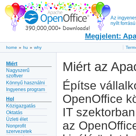
Az ingyene
nyílt forrá
Megjelent: Apa
home
»
hu
»
why
Term
Miért az Apa
Miért
Nagyszerű
szoftver
Építse vállal
Könnyű használni
Ingyenes program
OpenOffice k
Hol
Közigazgatás
IT szektorban
Oktatás
Üzleti élet
az OpenOffic
Nonprofit
szervezetek