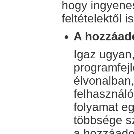
hogy ingyenes
feltételektől 
A hozzáado
Igaz ugyan
programfej
élvonalban,
felhasználó
folyamat eg
többsége sz
a hozzáadot