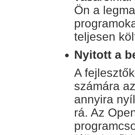
Ön a legma
programokat
teljesen kö
Nyitott a 
A fejlesztő
számára az
annyira nyí
rá. Az Open
programcso