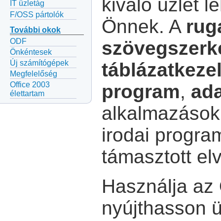
kiváló üzlet l
IT üzletág
F/OSS pártolók
Önnek. A
rug
További okok
ODF
szövegszerk
Önkéntesek
Új számítógépek
táblázatkeze
Megfelelőség
Office 2003
program
,
ada
élettartam
alkalmazások
irodai progr
támasztott el
Használja az 
nyújthasson 