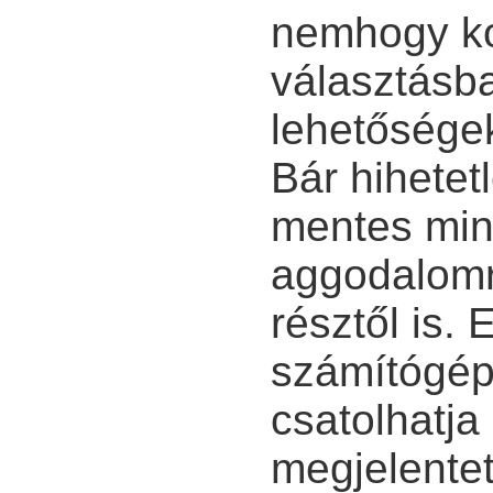
nemhogy kor
választásba
lehetőségek
Bár hihetet
mentes min
aggodalomr
résztől is. 
számítógép
csatolhatj
megjelentet