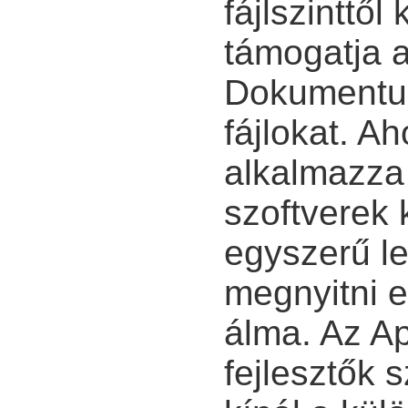
fájlszinttől
támogatja 
Dokumentu
fájlokat. A
alkalmazza 
szoftverek 
egyszerű le
megnyitni e
álma. Az A
fejlesztők