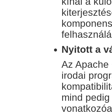
kínál a kül
kiterjeszté
komponens 
felhasználá
Nyitott a 
Az Apache 
irodai prog
kompatibil
mind pedig 
vonatkozóa