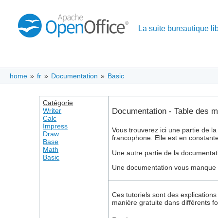
La suite bureautique lib
home
»
fr
»
Documentation
»
Basic
Catégorie
Documentation - Table des m
Writer
Calc
Impress
Vous trouverez ici une partie de l
Draw
francophone. Elle est en constant
Base
Math
Une autre partie de la documentat
Basic
Une documentation vous manque o
Ces tutoriels sont des explication
manière gratuite dans différents f