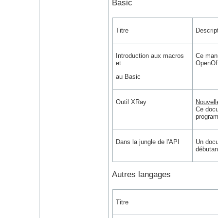
Basic
Titre
Descrip
Introduction aux macros
Ce manu
et
OpenOff
au Basic
Outil XRay
Nouvell
Ce docum
program
Dans la jungle de l'API
Un docu
débutan
Autres langages
Titre