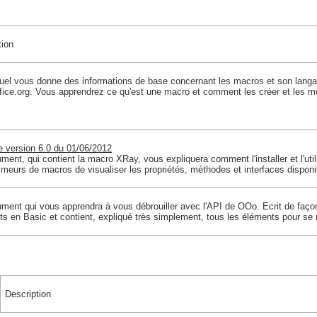
tion
el vous donne des informations de base concernant les macros et son lang
ice.org. Vous apprendrez ce qu'est une macro et comment les créer et les mo
e version 6.0 du 01/06/2012
ent, qui contient la macro XRay, vous expliquera comment l'installer et l'util
meurs de macros de visualiser les propriétés, méthodes et interfaces disponib
ment qui vous apprendra à vous débrouiller avec l'API de OOo. Ecrit de façon
ts en Basic et contient, expliqué très simplement, tous les éléments pour se 
Description