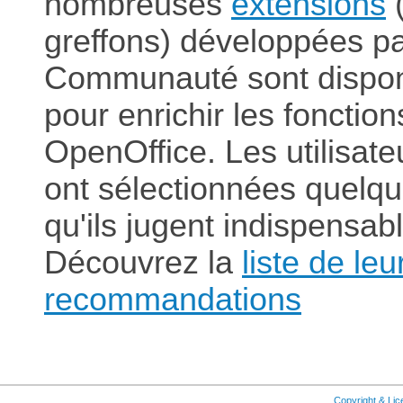
nombreuses
extensions
(
greffons) développées pa
Communauté sont dispon
pour enrichir les fonction
OpenOffice. Les utilisate
ont sélectionnées quelq
qu'ils jugent indispensab
Découvrez la
liste de leu
recommandations
Copyright & Li