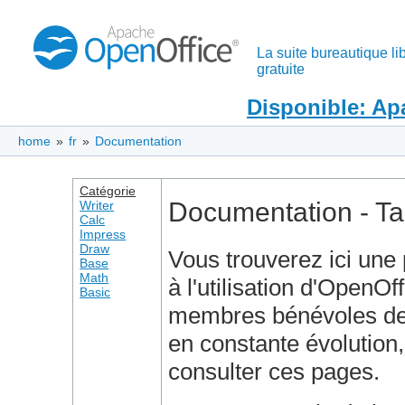
La suite bureautique lib
gratuite
Disponible: Ap
home
»
fr
»
Documentation
Catégorie
Documentation - Ta
Writer
Calc
Impress
Draw
Vous trouverez ici une
Base
Math
à l'utilisation d'OpenOf
Basic
membres bénévoles de 
en constante évolution,
consulter ces pages.