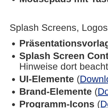
Splash Screens, Logo
Präsentationsvorla
Splash Screen Cont
Hinweise dort beacht
UI-Elemente
(
Downl
Brand-Elemente
(
D
Programm-Icons
(
D