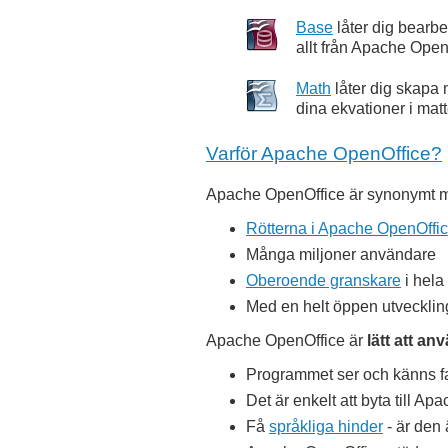
Base
låter dig bearbe
allt från Apache Open
Math
låter dig skapa 
dina ekvationer i matt
Varför Apache OpenOffice?
Apache OpenOffice är synonymt
Rötterna i Apache OpenOffi
Många miljoner användare
Oberoende granskare
i hela
Med en helt öppen utveckling
Apache OpenOffice är
lätt att an
Programmet ser och känns fa
Det är enkelt att byta till A
Få
språkliga hinder
- är den 