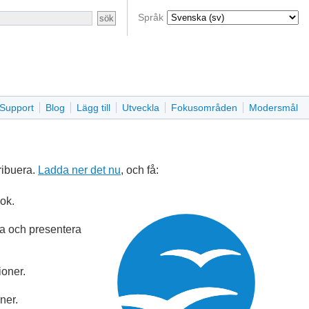
Språk
Support
Blog
Lägg till
Utveckla
Fokusområden
Modersmål
ribuera.
Ladda ner det nu
, och få:
bok.
era och presentera
ioner.
ner.