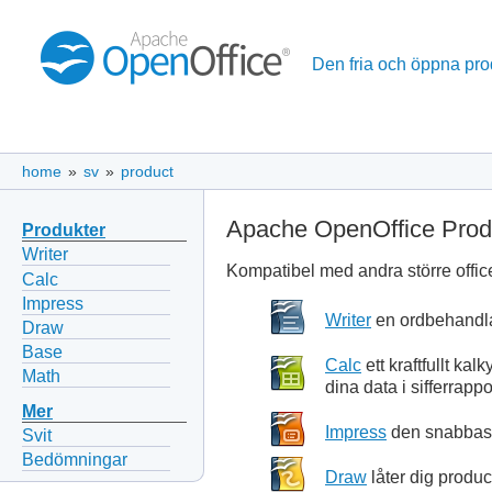
Den fria och öppna pro
home
»
sv
»
product
Apache OpenOffice Prod
Produkter
Writer
Kompatibel med andra större office
Calc
Impress
Writer
en ordbehandlare
Draw
Base
Calc
ett kraftfullt ka
Math
dina data i sifferrappo
Mer
Impress
den snabbaste
Svit
Bedömningar
Draw
låter dig produc