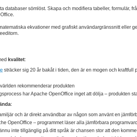
ta databaser sömlöst. Skapa och modifiera tabeller, formulär, frå
Office.
matematiska ekvationer med grafiskt användargränssnitt eller ge
eeditorn.
 med
kvalitet
:
ce
sträcker sig 20 år bakåt i tiden, den är en mogen och kraftfull 
 världen rekommenderar produkten
sprocess har Apache OpenOffice inget att dölja – produkten star 
vända
:
miljär och är direkt användbar av någon som använt en jämförb
pache OpenOffice – programmet läser alla jämförbara programvaror
ännu inte tillgänglig på ditt språk är chansen stor att den kommer