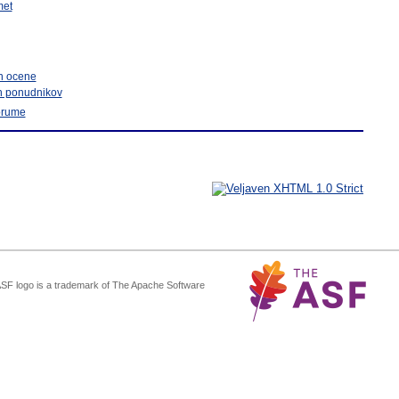
et
in ocene
ih ponudnikov
forume
ASF logo is a trademark of The Apache Software