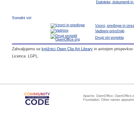
Datoteke, dokumenti in
Sorodni viri
Vzorci, predloge in izrez
Vadbeni priročniki
Drugi viri projekta
Zahvaljujemo se
knjižnici Open Clip Art Library
in avtorjem prispevkov O
Licenca: LGPL.
Apache, OpenOffice, OpenOffice.or
Foundation. Other names appearing