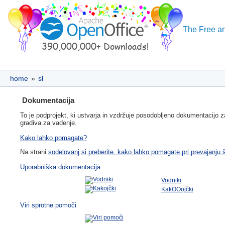
The Free an
home
»
sl
Dokumentacija
To je podprojekt, ki ustvarja in vzdržuje posodobljeno dokumentacijo
gradiva za vadenje.
Kako lahko pomagate?
Na strani
sodelovanj si preberite, kako lahko pomagate pri prevajanj
Uporabniška dokumentacija
Vodniki
KakOOojčki
Viri sprotne pomoči