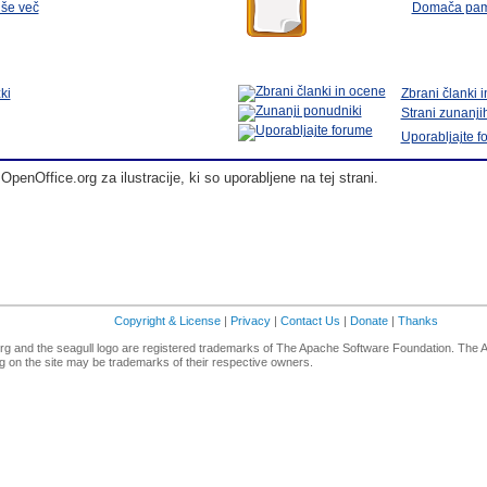
 še več
Domača pam
ki
Zbrani članki 
Strani zunanj
Uporabljajte 
penOffice.org za ilustracije, ki so uporabljene na tej strani.
Copyright & License
|
Privacy
|
Contact Us
|
Donate
|
Thanks
g and the seagull logo are registered trademarks of The Apache Software Foundation. The 
 on the site may be trademarks of their respective owners.