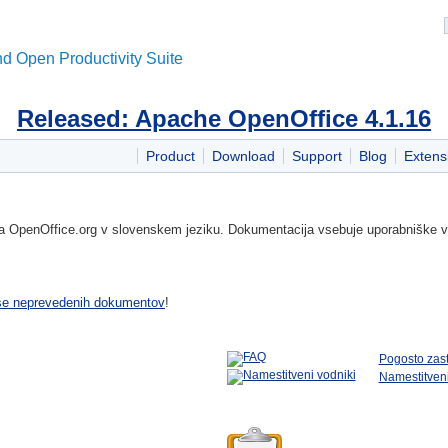
d Open Productivity Suite
Released: Apache OpenOffice 4.1.16
Product
Download
Support
Blog
Extens
 za OpenOffice.org v slovenskem jeziku. Dokumentacija vsebuje uporabniške v
u še neprevedenih dokumentov
!
Pogosto zast
Namestitveni