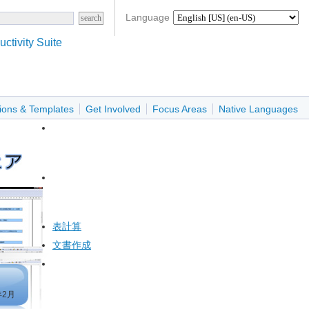
Language
ctivity Suite
ions & Templates
Get Involved
Focus Areas
Native Languages
表計算
文書作成
年2月