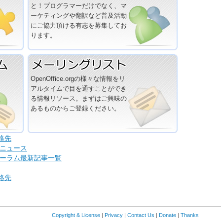
と！プログラマーだけでなく、マ
ーケティングや翻訳など普及活動
にご協力頂ける有志を募集してお
ります。
OpenOffice.orgの様々な情報をリ
アルタイムで目を通すことができ
る情報リソース。まずはご興味の
あるものからご登録ください。
連絡先
公式ニュース
ィフォーラム最新記事一覧
連絡先
Copyright & License
|
Privacy
|
Contact Us
|
Donate
|
Thanks