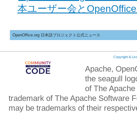
本ユーザー会とOpenOffi
OpenOffice.org 日本語プロジェクト公式ニュース
Copyright & Li
Apache, OpenO
the seagull lo
of The Apache 
trademark of The Apache Software Fo
may be trademarks of their respecti