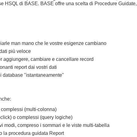
ase HSQL di BASE. BASE offre una scelta di Procedure Guidate,
ambiarle man mano che le vostre esigenze cambiano
 dati più veloce
per aggiungere, cambiare e cancellare record
nanti report dai vostri dati
di database "istantaneamente"
anche:
 complessi (multi-colonna)
1-click) o complessi (query logiche)
ovi modi, compreso i sommari e le viste multi-tabella
do la procedura guidata Report