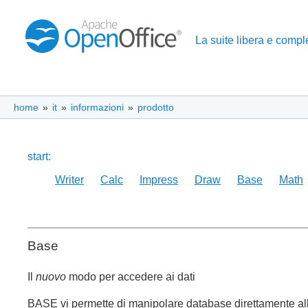
La suite libera e complet
home
»
it
»
informazioni
»
prodotto
start:
Writer
Calc
Impress
Draw
Base
Math
Base
Il
nuovo
modo per accedere ai dati
BASE vi permette di manipolare database direttamente all'i