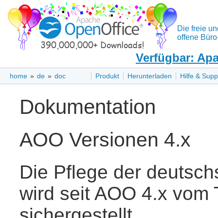
Die freie un
offene Büro
Verfügbar: Apa
home
»
de
»
doc
Produkt
Herunterladen
Hilfe & Supp
Dokumentation
AOO Versionen 4.x
Die Pflege der deutsc
wird seit AOO 4.x vom
sichergestellt.