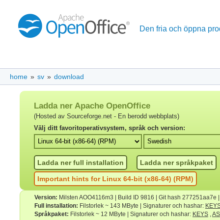
Den fria och öppna pro
home
»
sv
»
download
Ladda ner Apache OpenOffice
(Hosted av Sourceforge.net - En berodd webbplats)
Välj ditt favoritoperativsystem, språk och version:
Ladda ner full installation
Ladda ner språkpaket
Important hints for Linux 64-bit (x86-64) (RPM)
Version:
Milsten AOO4116m3 | Build ID 9816 | Git hash 277251aa7e 
Full installation:
Filstorlek ~ 143 MByte | Signaturer och hashar:
KEY
Språkpaket:
Filstorlek ~ 12 MByte | Signaturer och hashar:
KEYS
,
A