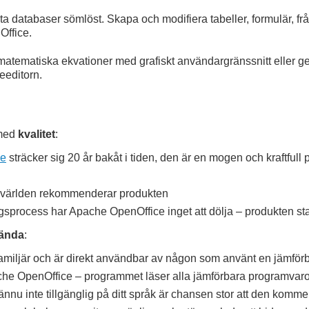
ta databaser sömlöst. Skapa och modifiera tabeller, formulär, frå
Office.
matematiska ekvationer med grafiskt användargränssnitt eller ge
eeditorn.
 med
kvalitet
:
ce
sträcker sig 20 år bakåt i tiden, den är en mogen och kraftfull 
 världen rekommenderar produkten
sprocess har Apache OpenOffice inget att dölja – produkten star 
vända
:
miljär och är direkt användbar av någon som använt en jämförb
pache OpenOffice – programmet läser alla jämförbara programvaror
ännu inte tillgänglig på ditt språk är chansen stor att den kommer