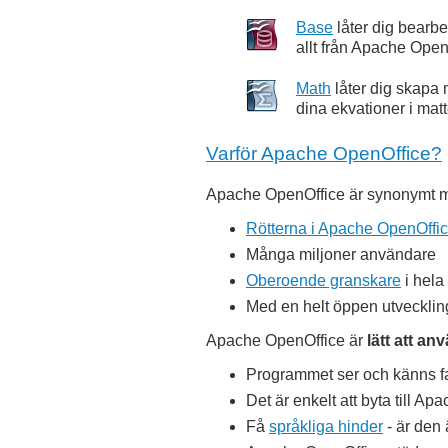
Base
låter dig bearbe
allt från Apache Open
Math
låter dig skapa 
dina ekvationer i matt
Varför Apache OpenOffice?
Apache OpenOffice är synonymt
Rötterna i Apache OpenOffi
Många miljoner användare
Oberoende granskare
i hela
Med en helt öppen utveckling
Apache OpenOffice är
lätt att an
Programmet ser och känns fa
Det är enkelt att byta till A
Få
språkliga hinder
- är den 