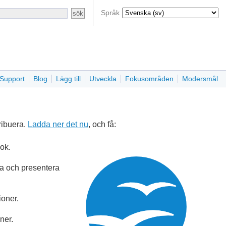
Språk
Support
Blog
Lägg till
Utveckla
Fokusområden
Modersmål
ribuera.
Ladda ner det nu
, och få:
bok.
era och presentera
ioner.
ner.