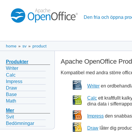
Den fria och öppna pro
home
»
sv
»
product
Apache OpenOffice Prod
Produkter
Writer
Kompatibel med andra större office
Calc
Impress
Writer
en ordbehandlare
Draw
Base
Calc
ett kraftfullt ka
Math
dina data i sifferrappo
Mer
Impress
den snabbaste
Svit
Bedömningar
Draw
låter dig produc