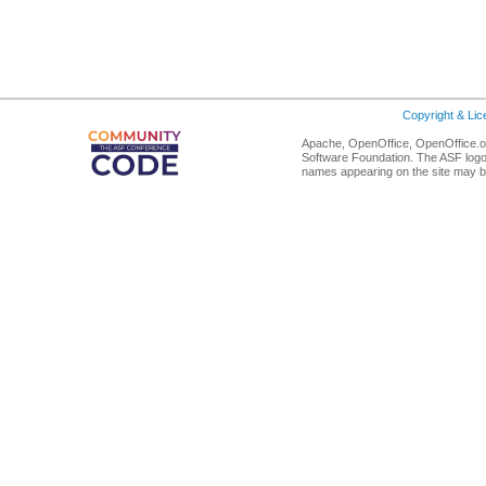
Copyright & Li
Apache, OpenOffice, OpenOffice.or
Software Foundation. The ASF logo
names appearing on the site may b