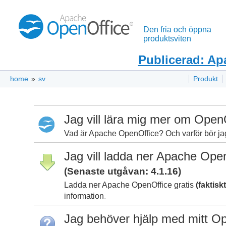
Den fria och öppna
produktsviten
Publicerad: Ap
home
»
sv
Produkt
Jag vill lära mig mer om Open
Vad är Apache OpenOffice? Och varför bör j
Jag vill ladda ner Apache Ope
(Senaste utgåvan: 4.1.16)
Ladda ner Apache OpenOffice gratis
(faktiskt
information
.
Jag behöver hjälp med mitt O