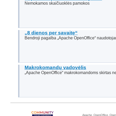
Nemokamos skaičiuoklės pamokos
„8 dienos per savaitę“
Bendroji pagalba „Apache OpenOffice“ naudotoj
Makrokomandų vadovėlis
„Apache OpenOffice“ makrokomandoms skirtas n
Apache, OpenOffice, OpenO