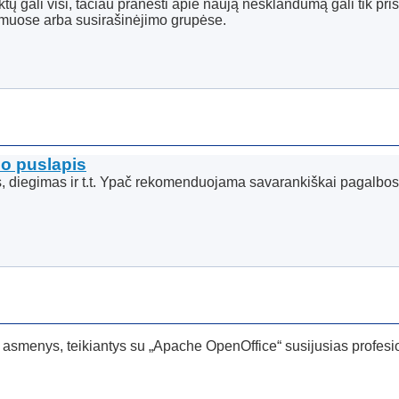
 riktų gali visi, tačiau pranešti apie naują nesklandumą gali tik pr
rumuose arba susirašinėjimo grupėse.
no puslapis
, diegimas ir t.t. Ypač rekomenduojama savarankiškai pagalbo
niai asmenys, teikiantys su „Apache OpenOffice“ susijusias profes