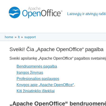
Laisvųjų ir atvirųjų raš
home
»
lt
»
support
Sveiki! Čia „Apache OpenOffice“ pagalba
Sveiki apsilankę „Apache OpenOffice“ pagalbos svetainėj
Bendruomenės pagalba
Įrangos žinynas
Profesionalios paslaugos
Knygos apie „Apache OpenOffice“
.
Kiti žiniatinklio ištekliai
„Apache OpenOffice“ bendruomenė