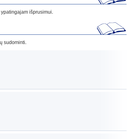
 ypatingajam išprusimui.
tų sudominti.