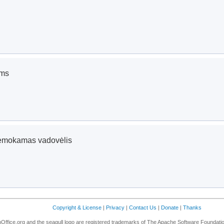
ams
emokamas vadovėlis
Copyright & License
|
Privacy
|
Contact Us
|
Donate
|
Thanks
ffice.org and the seagull logo are registered trademarks of The Apache Software Foundatio