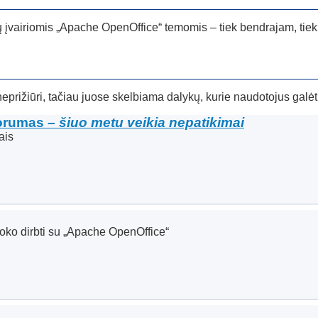
 įvairiomis „Apache OpenOffice“ temomis – tiek bendrajam, tiek
eprižiūri, tačiau juose skelbiama dalykų, kurie naudotojus galė
forumas –
šiuo metu veikia nepatikimai
ais
moko dirbti su „Apache OpenOffice“