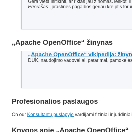
Gera vieta įsitikinti, ar riktas jau žinomas. Ieškoti
Prierašas:
Įprastinės pagalbos geriau kreiptis fo
„Apache OpenOffice“ žinynas
„Apache OpenOffice“ vikipedija: žiny
DUK, naudojimo vadovėliai, patarimai, pamokėlės
Profesionalios paslaugos
On our
Konsultantų puslapyje
vardijami fiziniai ir juridi
Knygos apie „Apache OpenOffice“