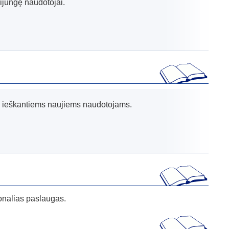
isijungę naudotojai.
s ieškantiems naujiems naudotojams.
ionalias paslaugas.