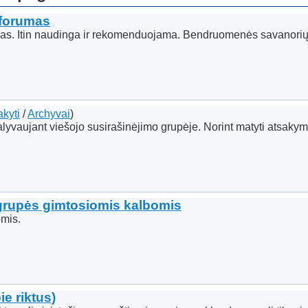
forumas
mas. Itin naudinga ir rekomenduojama. Bendruomenės savanori
kyti
/
Archyvai
)
aujant viešojo susirašinėjimo grupėje. Norint matyti atsakymus
grupės gimtosiomis kalbomis
omis.
e riktus)