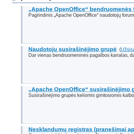
„Apache OpenOffice“ bendruomenės 
Pagrindinis „Apache OpenOffice“ naudotojų foru
Naudotojų susirašinėjimo grupė
(
Užsisa
Dar vienas bendruomeninės pagalbos kanalas, dalyv
„Apache OpenOffice“ susirašinėjimo 
Susirašinėjimo grupės keliomis gimtosiomis kalb
Nesklandumų registras (pranešimai api