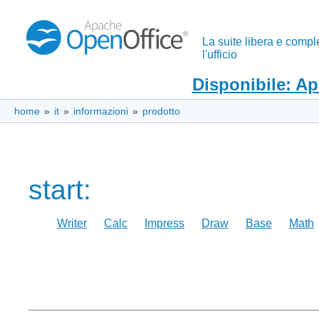
La suite libera e compl
l'ufficio
Disponibile: A
home
»
it
»
informazioni
»
prodotto
start:
Writer
Calc
Impress
Draw
Base
Math