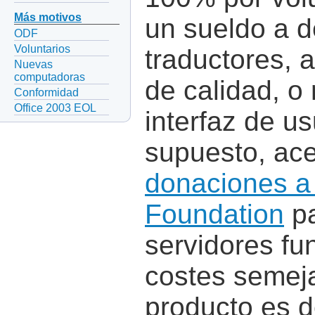
Más motivos
un sueldo a d
ODF
Voluntarios
traductores, a
Nuevas
computadoras
de calidad, o 
Conformidad
Office 2003 EOL
interfaz de us
supuesto, ac
donaciones a
Foundation
pa
servidores fu
costes semeja
producto es 