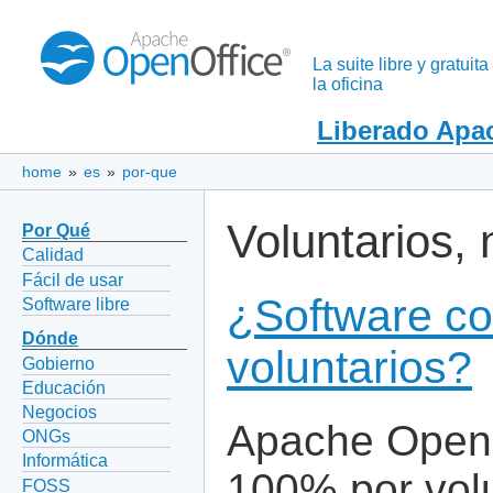
La suite libre y gratuita
la oficina
Liberado Apac
home
»
es
»
por-que
Voluntarios, 
Por Qué
Calidad
Fácil de usar
¿Software co
Software libre
Dónde
voluntarios?
Gobierno
Educación
Negocios
Apache OpenOf
ONGs
Informática
100% por vol
FOSS