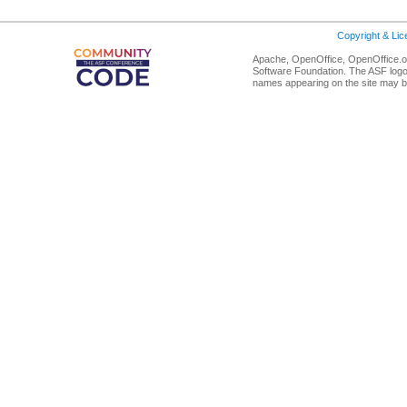
Copyright & Li
Apache, OpenOffice, OpenOffice.or
Software Foundation. The ASF logo
names appearing on the site may b