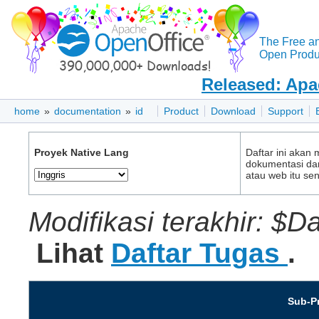
The Free a
Open Produc
Released: Apa
home
»
documentation
»
id
Product
Download
Support
Proyek Native Lang
Daftar ini akan
dokumentasi dar
atau web itu send
Modifikasi terakhir: $D
Lihat
Daftar Tugas
.
Sub-P