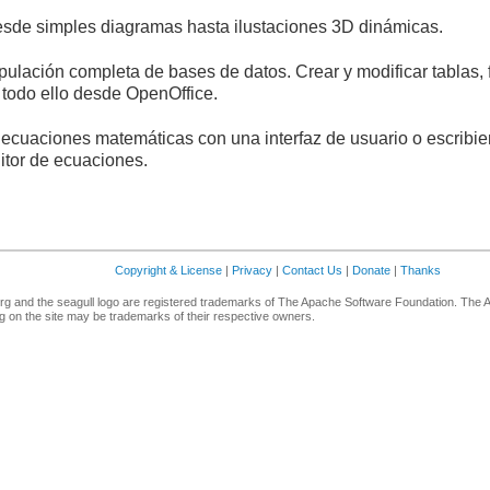
sde simples diagramas hasta ilustaciones 3D dinámicas.
ulación completa de bases de datos. Crear y modificar tablas, 
 todo ello desde OpenOffice.
 ecuaciones matemáticas con una interfaz de usuario o escribie
itor de ecuaciones.
Copyright & License
|
Privacy
|
Contact Us
|
Donate
|
Thanks
g and the seagull logo are registered trademarks of The Apache Software Foundation. The 
 on the site may be trademarks of their respective owners.