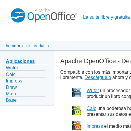
La suite libre y gratuita
home
»
es
»
producto
Apache OpenOffice - Des
Aplicaciones
Writer
Compatible con los más importante
Calc
libremente.
Descárguelo
ahora y 
Impress
Draw
Writer
un procesador d
Math
producir un libro com
Base
Calc
una poderosa hoj
presentar sus datos e
Impress
el medio más 