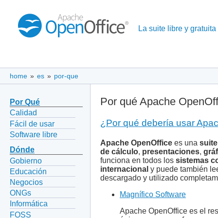
La suite libre y gratuita
home
»
es
»
por-que
Por qué Apache OpenOff
Por Qué
Calidad
¿Por qué debería usar Apa
Fácil de usar
Software libre
Apache OpenOffice
es una
suite
Dónde
de cálculo
,
presentaciones
,
grá
funciona en todos los
sistemas 
Gobierno
internacional
y puede también lee
Educación
descargado y utilizado completa
Negocios
ONGs
Magnífico Software
Informática
Apache OpenOffice es el res
FOSS