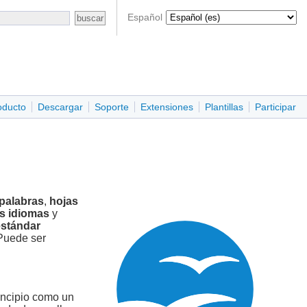
Español
oducto
Descargar
Soporte
Extensiones
Plantillas
Participar
palabras
,
hojas
os idiomas
y
estándar
 Puede ser
incipio como un