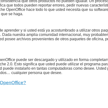
consistencia que otros productos no pueden igualar. Un proceso
ica que todos pueden reportar errores, pedir nuevas característ
che OpenOffice hace todo lo que usted necesita que su software
e que se haga.
de aprender y si usted está ya acostumbrado a utilizar otros 
. Dada nuestra amplia comunidad internacional, muy probablem
sted posee archivos provenientes de otros paquetes de oficina,
enOffice puede ser descargado y utilizado en forma completame
ache 2.0. Esto significa que usted puede utilizar el programa pa
d puede instalarlo en tantas computadoras como desee. Usted pu
ados… cualquier persona que desee.
OpenOffice?