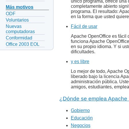
único programa, ofrece una 
completamente abierto signif
Más motivos
programa. El resultado: Apa
ODF
en la forma que usted quier
Voluntarios
Nuevas
Fácil de usar
computadoras
Apache OpenOffice es fácil 
Conformidad
funciona Apache OpenOffice
Office 2003 EOL
en su propio idioma. Y si u
dificultades.
y es libre
Lo mejor de todo, Apache Op
liberado bajo la licencia Ap
administración pública. Uste
amigos, estudiantes, emple
¿Dónde se emplea Apache 
Gobierno
Educación
Negocios