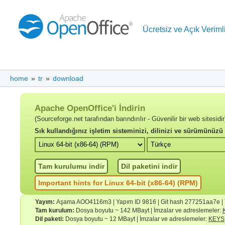
Ücretsiz ve Açık Verimli
home
»
tr
»
download
Apache OpenOffice'i İndirin
(Sourceforge.net tarafından barındırılır - Güvenilir bir web sitesidir
Sık kullandığınız işletim sisteminizi, dilinizi ve sürümünüzü
Tam kurulumu indir
Dil paketini indir
Important hints for Linux 64-bit (x86-64) (RPM)
Yayım:
Aşama AOO4116m3 | Yapım ID 9816 | Git hash 277251aa7e |
Tam kurulum:
Dosya boyutu ~ 142 MBayt | İmzalar ve adreslemeler:
Dil paketi:
Dosya boyutu ~ 12 MBayt | İmzalar ve adreslemeler:
KEYS