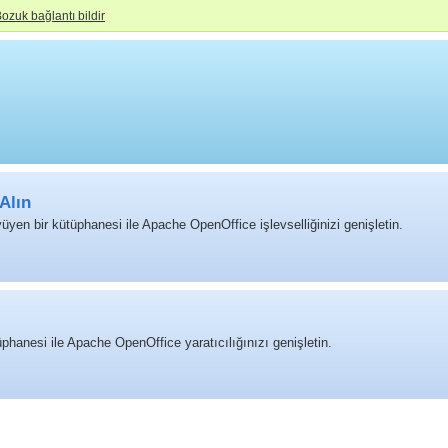
ozuk bağlantı bildir
Alın
yüyen bir kütüphanesi ile Apache OpenOffice işlevselliğinizi genişletin.
phanesi ile Apache OpenOffice yaratıcılığınızı genişletin.