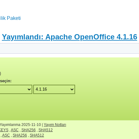
lik Paketi
Yayımlandı: Apache OpenOffice 4.1.16
)
 seçin:
 Yayımlanma 2025-11-10 |
Yayım Notları
KEYS
,
ASC
,
SHA256
,
SHA512
,
ASC
,
SHA256
,
SHA512