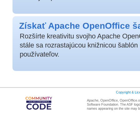
Získať Apache OpenOffice š
Rozšírte kreativitu svojho Apache OpenO
stále sa rozrastajúcou knižnicou šablón
používateľov.
Copyright & Li
Apache, OpenOffice, OpenOffice.or
Software Foundation. The ASF logo
names appearing on the site may b