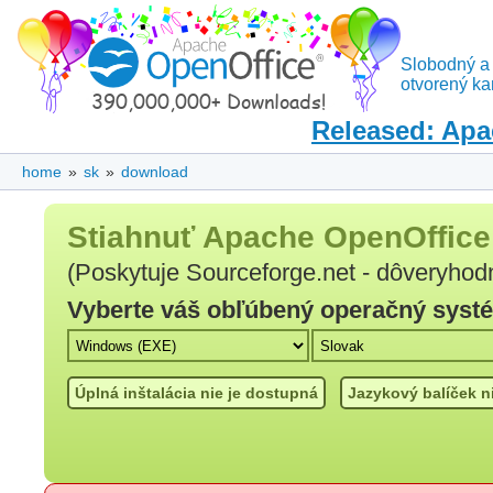
Slobodný a
otvorený ka
Released: Apa
home
»
sk
»
download
Stiahnuť Apache OpenOffice
(Poskytuje Sourceforge.net - dôveryhod
Vyberte váš obľúbený operačný systém
Úplná inštalácia nie je dostupná
Jazykový balíček n