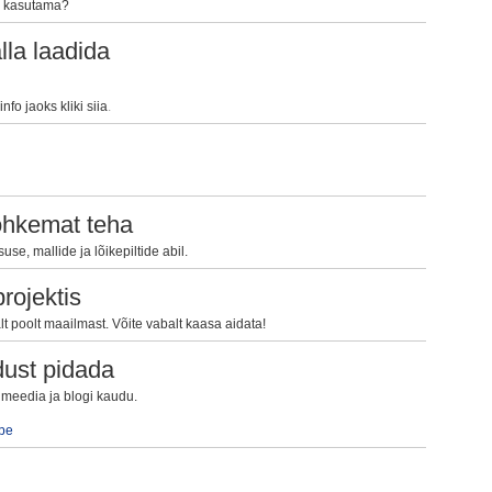
a kasutama?
la laadida
fo jaoks kliki siia
.
ohkemat teha
e, mallide ja lõikepiltide abil.
rojektis
 poolt maailmast. Võite vabalt kaasa aidata!
dust pidada
almeedia ja blogi kaudu.
be