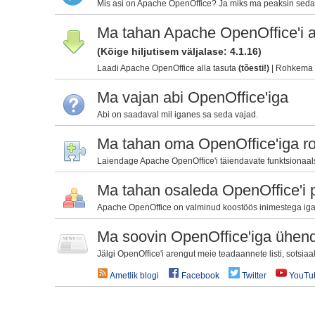
Mis asi on Apache OpenOffice? Ja miks ma peaksin sed
Ma tahan Apache OpenOffice'i al
(Kõige hiljutisem väljalase: 4.1.16)
Laadi Apache OpenOffice alla tasuta
(tõesti!)
|
Rohkema in
Ma vajan abi OpenOffice'iga
Abi on saadaval mil iganes sa seda vajad.
Ma tahan oma OpenOffice'iga r
Laiendage Apache OpenOffice'i täiendavate funktsionaalsus
Ma tahan osaleda OpenOffice'i p
Apache OpenOffice on valminud koostöös inimestega igalt
Ma soovin OpenOffice'iga ühen
Jälgi OpenOffice'i arengut meie teadaannete listi, sotsia
Ametlik blogi
Facebook
Twitter
YouTu