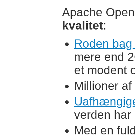
Apache OpenO
kvalitet
:
Roden bag 
mere end 20
et modent o
Millioner a
Uafhængig
verden har 
Med en fuld