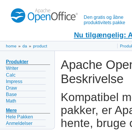
Den gratis og åbne
produktivitets pakke
Nu tilgængelig: 
home
»
da
»
product
Produ
Apache Open
Produkter
Writer
Beskrivelse
Calc
Impress
Draw
Kompatibel me
Base
Math
pakker, er Ap
Mere
Hele Pakken
hente, bruge o
Anmeldelser