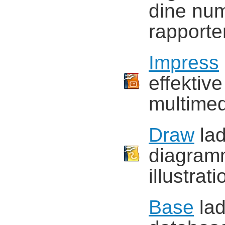
dine num
rapporter
Impress
effektiv
multimed
Draw
lad
diagramm
illustrati
Base
lad