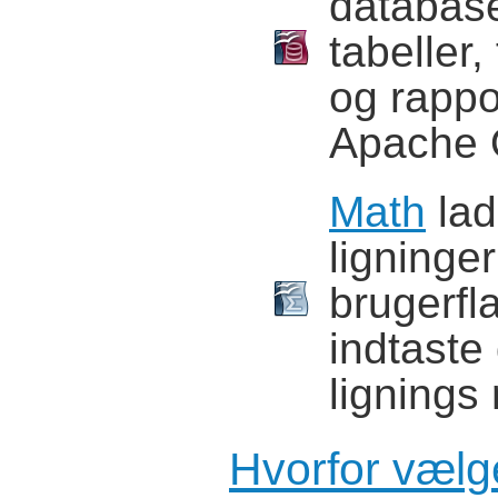
databaser
tabeller,
og rappo
Apache 
Math
lad
ligninge
brugerfla
indtaste 
lignings
Hvorfor væl