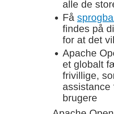
alle de stor
Få
sprogbar
findes på d
for at det vi
Apache Open
et globalt 
frivillige, 
assistance 
brugere
Apache OpenO