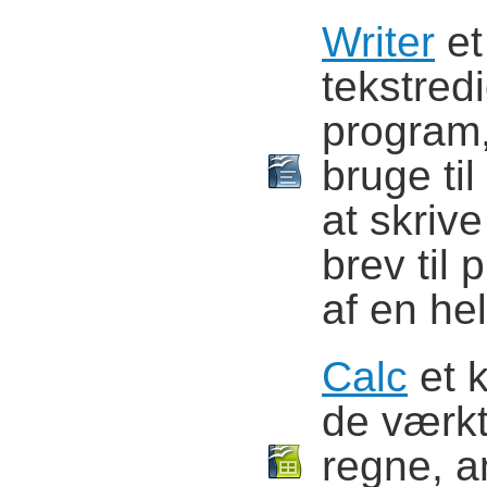
Writer
et
tekstred
program
bruge til 
at skrive
brev til
af en he
Calc
et k
de værkt
regne, a