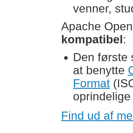
venner, st
Apache OpenO
kompatibel
:
Den første 
at benytte
Format
(ISO
oprindelige 
Find ud af me