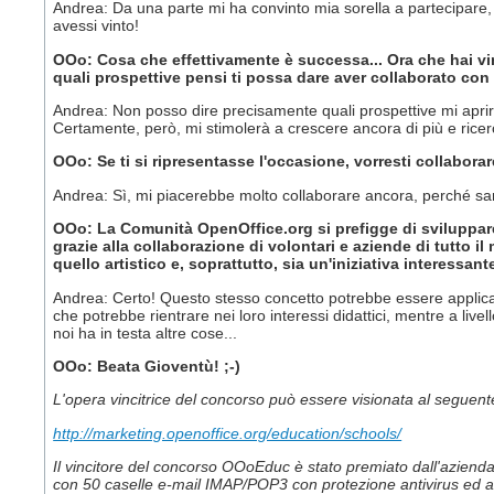
Andrea: Da una parte mi ha convinto mia sorella a partecipare
avessi vinto!
OOo: Cosa che effettivamente è successa... Ora che hai vi
quali prospettive pensi ti possa dare aver collaborato co
Andrea: Non posso dire precisamente quali prospettive mi aprirà
Certamente, però, mi stimolerà a crescere ancora di più e rice
OOo: Se ti si ripresentasse l'occasione, vorresti collabora
Andrea: Sì, mi piacerebbe molto collaborare ancora, perché sa
OOo: La Comunità OpenOffice.org si prefigge di sviluppare e
grazie alla collaborazione di volontari e aziende di tutto
quello artistico e, soprattutto, sia un'iniziativa interessant
Andrea: Certo! Questo stesso concetto potrebbe essere applicato
che potrebbe rientrare nei loro interessi didattici, mentre a liv
noi ha in testa altre cose...
OOo: Beata Gioventù! ;-)
L'opera vincitrice del concorso può essere visionata al seguente
http://marketing.openoffice.org/education/schools/
Il vincitore del concorso OOoEduc è stato premiato dall'azien
con 50 caselle e-mail IMAP/POP3 con protezione antivirus ed ant