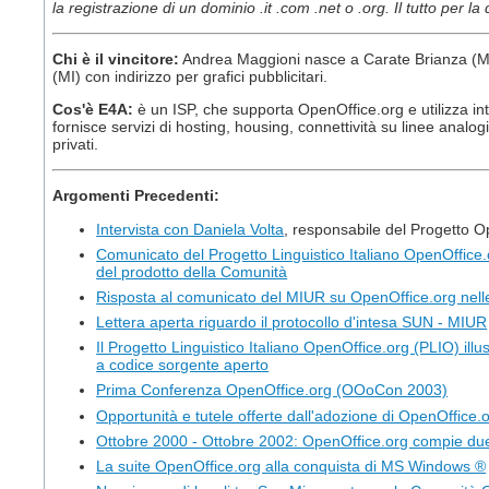
la registrazione di un dominio .it .com .net o .org. Il tutto per l
Chi è il vincitore:
Andrea Maggioni nasce a Carate Brianza (MI
(MI) con indirizzo per grafici pubblicitari.
Cos'è E4A:
è un ISP, che supporta OpenOffice.org e utilizza int
fornisce servizi di hosting, housing, connettività su linee analo
privati.
Argomenti Precedenti:
Intervista con Daniela Volta
, responsabile del Progetto Ope
Comunicato del Progetto Linguistico Italiano OpenOffice.org
del prodotto della Comunità
Risposta al comunicato del MIUR su OpenOffice.org nell
Lettera aperta riguardo il protocollo d'intesa SUN - MIUR
Il Progetto Linguistico Italiano OpenOffice.org (PLIO) illu
a codice sorgente aperto
Prima Conferenza OpenOffice.org (OOoCon 2003)
Opportunità e tutele offerte dall'adozione di OpenOffice.o
Ottobre 2000 - Ottobre 2002: OpenOffice.org compie du
La suite OpenOffice.org alla conquista di MS Windows ®