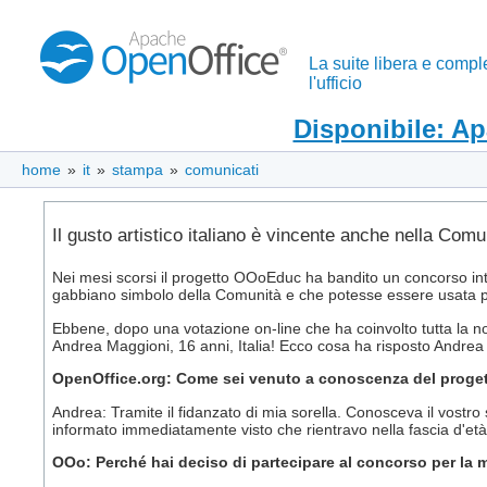
La suite libera e compl
l'ufficio
Disponibile: A
home
»
it
»
stampa
»
comunicati
Il gusto artistico italiano è vincente anche nella Com
Nei mesi scorsi il progetto OOoEduc ha bandito un concorso in
gabbiano simbolo della Comunità e che potesse essere usata per
Ebbene, dopo una votazione on-line che ha coinvolto tutta la nost
Andrea Maggioni, 16 anni, Italia! Ecco cosa ha risposto Andre
OpenOffice.org: Come sei venuto a conoscenza del proge
Andrea: Tramite il fidanzato di mia sorella. Conosceva il vostro
informato immediatamente visto che rientravo nella fascia d'età
OOo: Perché hai deciso di partecipare al concorso per l