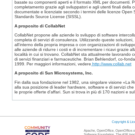
basate su componenti aperti e il formato XML per documenti. Po
completamento grazie agli sviluppatori e agli utenti finali dell
documentate e licenziate secondo i termini delle licenze Ope
Standards Source License (SISSL).
A proposito di CollabNet
CollabNet propone alle aziende lo sviluppo di software interco
completa di servizi di consulenza. Utilizzando queste soluzioni, 
all'interno della propria impresa o con organizzazioni di svilup
alle aziende di ridurre i costi e di incrementare i ricavi grazie 
località in cui si trovano. CollabNet sta attualmente lavorando 
di servizi finanziari e farmaceutiche. Brian Behlendorf, co-fon
1999. Per maggiori informazioni, vedere
http://www.collab.net
A proposito di Sun Microsystems, Inc.
Fin dalla sua fondazione nel 1982, una singolare visione «La 
alla sua posizione di leader hardware, software e di servizi ch
le proprie offerte d'affari. Sun si trova in più di 170 nazioni e
Copyright & Li
Apache, OpenOffice, OpenOffice.or
Software Foundation. The ASF logo