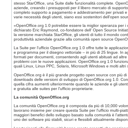
stesso StarOffice, una Suite dalle funzionalità complete. OpenOff
aziende, creando i presupposti per il libero mercato di supporto 
completo supporto a pagamento e addestramento per privati e az
varie necessità degli utenti, siano essi sostenitori dell'open sour
«OpenOffice.org 1.0 potrebbe essere la miglior speranza per i 
dichiarato Eric Raymond, co-fondatore dell' Open Source Init
la versione marchiata StarOffice, gli utenti di tutto il mondo con
produttività aziendale grazie alla comunità open source OpenOf
La Suite per l'ufficio OpenOffice.org 1.0 offre tutte le applicazio
e programma per il disegno vettoriale – in più di 25 lingue. In 
formati per documenti, consentendo agli utenti abituati ad altre S
problemi con le nuove applicazioni. OpenOffice.org 1.0 funzion
quali Linux, Linux PPC, Solaris, Microsoft Windows e molti altri 
OpenOffice.org è il più grande progetto open source con più di 7.5
downloads delle versioni di sviluppo di OpenOffice.org 1.0. Con 
quella cifra aumenti ulteriormente quando le aziende e gli utent
e gratuita alle suites per l'ufficio proprietarie.
La comunità OpenOffice.org
La comunità OpenOffice.org è composta da più di 10,000 volontari
lavorano insieme per creare questa Suite per l'ufficio multi-p
maggiori benefici dello sviluppo basato sulla comunità è l'atte
uno dei software più stabili, sicuri e flessibili attualmente dispon