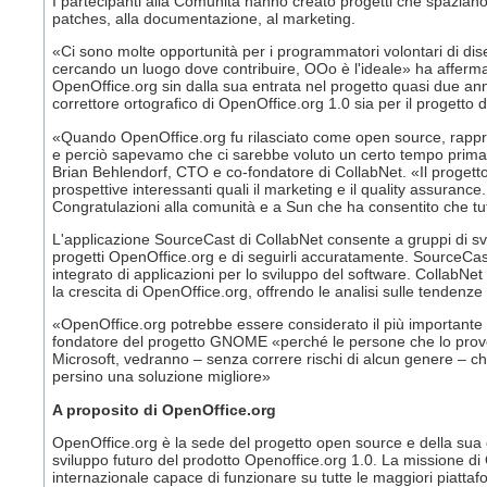
I partecipanti alla Comunità hanno creato progetti che spaziano da
patches, alla documentazione, al marketing.
«Ci sono molte opportunità per i programmatori volontari di dis
cercando un luogo dove contribuire, OOo è l'ideale» ha afferma
OpenOffice.org sin dalla sua entrata nel progetto quasi due anni
correttore ortografico di OpenOffice.org 1.0 sia per il progetto 
«Quando OpenOffice.org fu rilasciato come open source, rappres
e perciò sapevamo che ci sarebbe voluto un certo tempo prima d
Brian Behlendorf, CTO e co-fondatore di CollabNet. «Il progetto 
prospettive interessanti quali il marketing e il quality assurance
Congratulazioni alla comunità e a Sun che ha consentito che tut
L'applicazione SourceCast di CollabNet consente a gruppi di svil
progetti OpenOffice.org e di seguirli accuratamente. SourceCas
integrato di applicazioni per lo sviluppo del software. CollabNe
la crescita di OpenOffice.org, offrendo le analisi sulle tendenze
«OpenOffice.org potrebbe essere considerato il più important
fondatore del progetto GNOME «perché le persone che lo prover
Microsoft, vedranno – senza correre rischi di alcun genere – ch
persino una soluzione migliore»
A proposito di OpenOffice.org
OpenOffice.org è la sede del progetto open source e della sua co
sviluppo futuro del prodotto Openoffice.org 1.0. La missione di 
internazionale capace di funzionare su tutte le maggiori piattafo