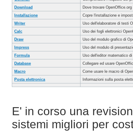
Download
Dove trovare OpenOffice.org
Installazione
Copre l'installazione e impost
Writer
Uso dell'elaboratore di testi 
Calc
Uso dei fogli elettronici
OpenO
Draw
Uso del
modulo grafico di Op
Impress
Uso del
modulo di presentaz
Formula
Uso del
l'editor matematico d
Database
Collegare ed usare OpenOffic
Macro
Come usare le macro di Open
Posta elettronica
Informazioni sulla posta elet
E' in corso una revision
sistemi migliori per cos