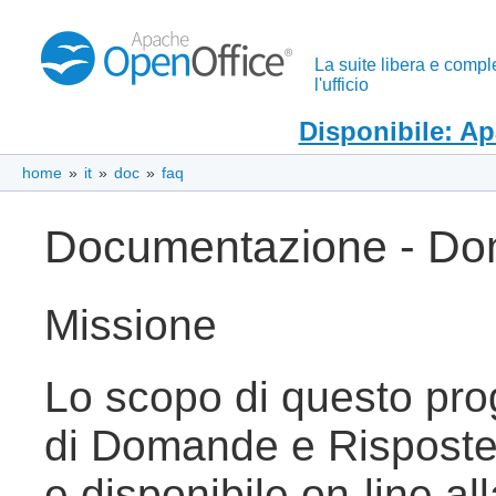
La suite libera e compl
l'ufficio
Disponibile: A
home
»
it
»
doc
»
faq
Documentazione - Dom
Missione
Lo scopo di questo prog
di Domande e Risposte
e disponibile on-line al