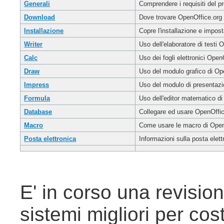
Generali
Comprendere i requisiti del p
Download
Dove trovare OpenOffice.org
Installazione
Copre l'installazione e impost
Writer
Uso dell'elaboratore di testi 
Calc
Uso dei fogli elettronici
OpenO
Draw
Uso del
modulo grafico di Op
Impress
Uso del
modulo di presentaz
Formula
Uso del
l'editor matematico d
Database
Collegare ed usare OpenOffic
Macro
Come usare le macro di Open
Posta elettronica
Informazioni sulla posta elet
E' in corso una revision
sistemi migliori per cos