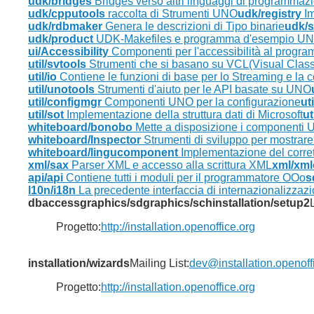
udk/bridges
Bridges verso altri linguaggi di programmaz
udk/cpputools
raccolta di Strumenti UNO
udk/registry
Im
udk/rdbmaker
Genera le descrizioni di Tipo binarie
udk/
udk/product
UDK-Makefiles e programma d'esempio U
ui/Accessibility
Componenti per l'accessibilità al program
util/svtools
Strumenti che si basano su VCL(Visual Class
util/io
Contiene le funzioni di base per lo Streaming e la 
util/unotools
Strumenti d'aiuto per le API basate su UNO
util/configmgr
Componenti UNO per la configurazione
ut
util/sot
Implementazione della struttura dati di Microsoft
ut
whiteboard/bonobo
Mette a disposizione i componenti
whiteboard/Inspector
Strumenti di sviluppo per mostrare 
whiteboard/lingucomponent
Implementazione del corrett
xml/sax
Parser XML e accesso alla scrittura XML
xml/xml
api/api
Contiene tutti i moduli per il programmatore OOo
s
l10n/i18n
La precedente interfaccia di internazionalizzaz
dbaccess
graphics/sd
graphics/sch
installation/setup2
L
Progetto:
http://installation.openoffice.org
installation/wizards
Mailing List:
dev@installation.openoff
Progetto:
http://installation.openoffice.org