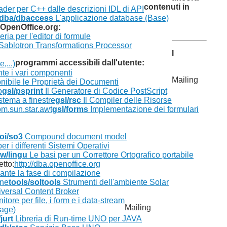
contenuti in
er per C++ dalle descrizioni IDL di API
dba/dbaccess
L'applicazione database (Base)
OpenOffice.org:
eria per l'editor di formule
Sablotron Transformations Processor
I
programmi accessibili dall'utente:
,...)
te i vari componenti
Mailing
ibile le Proprietà dei Documenti
o
gsl/psprint
Il Generatore di Codice PostScript
stema a finestre
gsl/rsc
Il Compiler delle Risorse
m.sun.star.awt
gsl/forms
Implementazione dei formulari
oi/so3
Compound document model
r i differenti Sistemi Operativi
w/lingu
Le basi per un Correttore Ortografico portabile
tto:
http://dba.openoffice.org
nte la fase di compilazione
one
tools/soltools
Strumenti dell'ambiente Solar
iversal Content Broker
tore per file, i form e i data-stream
Mailing
uage)
jurt
Libreria di Run-time UNO per JAVA