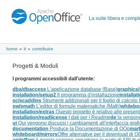
La suite libera e complet
home
»
it
»
contribuire
Progetti & Moduli
I programmi accessibili dall'utente:
dba/dbaccess
L'applicazione database (Base)
graphics
installation/setup2
Il programma d'installazione
installat
sc/scaddins
Strumenti addizionali per il foglio di calcolo 
sw/smath
L'editor di formule matematiche (Math)
whitebo
installation/extras
Questo progetto è relativo alle presentaz
installation/readlicense
I dati per i Readme
de
la version
ui
Qui vengono discussi i cambiamenti all'interfaccia grafi
documentation
Produce la Documentazione di OOo
mar
whiteboard/mirrors
Offre alternative per il download di 
api/offapi
A questa sezione appartiene la parte di API di