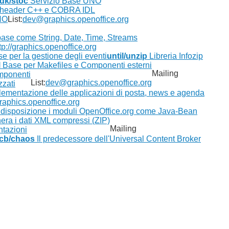
dk/stoc
Servizio Base UNO
li header C++ e COBRA IDL
NO
List:
dev@graphics.openoffice.org
 base come String, Date, Time, Streams
tp://graphics.openoffice.org
 per la gestione degli eventi
until/unzip
Libreria Infozip
l
Base per Makefiles e Componenti esterni
Mailing
omponenti
List:
dev@graphics.openoffice.org
zzati
lementazione delle applicazioni di posta, news e agenda
graphics.openoffice.org
 disposizione i moduli OpenOffice.org come Java-Bean
era i dati XML compressi (ZIP)
Mailing
ntazioni
cb/chaos
Il predecessore dell'Universal Content Broker