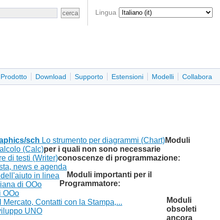
Lingua
Prodotto
Download
Supporto
Estensioni
Modelli
Collabora
aphics/sch
Lo strumento per diagrammi (Chart)
Moduli
calcolo (Calc)
per i quali non sono necessarie
e di testi (Writer)
conoscenze di programmazione:
osta, news e agenda
Moduli importanti per il
 dell'aiuto in linea
Programmatore:
aliana di OOo
di OOo
Moduli
Mercato, Contatti con la Stampa,...
obsoleti
 sviluppo UNO
ancora