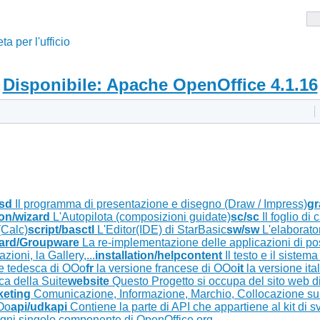
a per l'ufficio
Disponibile: Apache OpenOffice 4.1.16
/sd
Il programma di presentazione e disegno (Draw / Impress)
gr
ion/wizard
L'Autopilota (composizioni guidate)
sc/sc
Il foglio di 
(Calc)
script/basctl
L'Editor(IDE) di StarBasic
sw/sw
L'elaborator
ard/Groupware
La re-implementazione delle applicazioni di p
ioni, la Gallery,...
installation/helpcontent
Il testo e il sistema
e tedesca di OOo
fr
la versione francese di OOo
it
la versione it
ca della Suite
website
Questo Progetto si occupa del sito web 
keting
Comunicazione, Informazione, Marchio, Collocazione sul 
OOo
api/udkapi
Contiene la parte di API che appartiene al kit di
 ogni singolo componente di OpenOffice.org