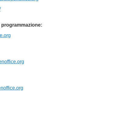
/
di programmazione:
e.org
noffice.org
noffice.org