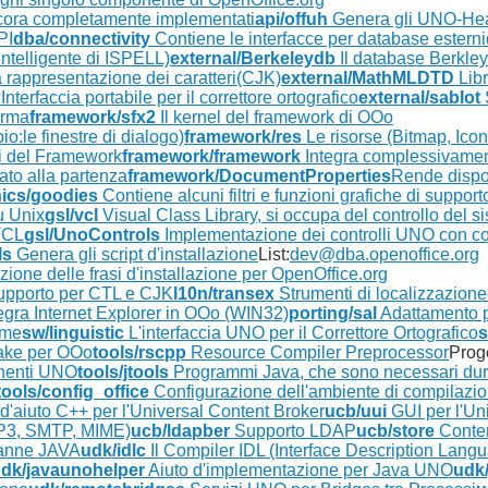
ncora completamente implementati
api/offuh
Genera gli UNO-Head
PI
dba/connectivity
Contiene le interfacce per database esterni
intelligente di ISPELL)
external/Berkeleydb
Il database Berkley
a rappresentazione dei caratteri(CJK)
external/MathMLDTD
Libr
Interfaccia portabile per il correttore ortografico
external/sablot
orma
framework/sfx2
Il kernel del framework di OOo
o:le finestre di dialogo)
framework/res
Le risorse (Bitmap, Icone
ti del Framework
framework/framework
Integra complessivamen
ato alla partenza
framework/DocumentProperties
Rende dispon
ics/goodies
Contiene alcuni filtri e funzioni grafiche di support
u Unix
gsl/vcl
Visual Class Library, si occupa del controllo del si
VCL
gsl/UnoControls
Implementazione dei controlli UNO con co
ls
Genera gli script d'installazione
List:
dev@dba.openoffice.org
one delle frasi d'installazione per OpenOffice.org
upporto per CTL e CJK
l10n/transex
Strumenti di localizzazione
egra Internet Explorer in OOo (WIN32)
porting/sal
Adattamento pe
ime
sw/linguistic
L'interfaccia UNO per il Correttore Ortografico
s
ke per OOo
tools/rscpp
Resource Compiler Preprocessor
Proge
onenti UNO
tools/jtools
Programmi Java, che sono necessari dura
tools/config_office
Configurazione dell'ambiente di compilazi
d'aiuto C++ per l'Universal Content Broker
ucb/uui
GUI per l'Un
OP3, SMTP, MIME)
ucb/ldapber
Supporto LDAP
ucb/store
Conteni
tranne JAVA
udk/idlc
Il Compiler IDL (Interface Description Lang
dk/javaunohelper
Aiuto d'implementazione per Java UNO
udk/