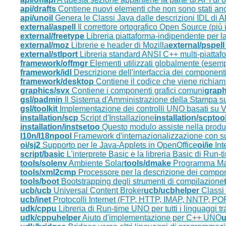
api/drafts
Contiene nuovi elementi che non sono stati a
api/unoil
Genera le Classi Java dalle descrizioni IDL di A
external/aspell
Il correttore ortografico Open Source (più 
external/freetype
Libreria piattaforma-indipendente per l
external/moz
Librerie e header di Mozilla
external/pspell
external/stlport
Libreria standard ANSI C++ multi-piattaf
framework/offmgr
Elementi utilizzati globalmente (esempi
framework/idl
Descrizione dell'interfaccia dei componen
framework/desktop
Contiene il codice che viene richiam
graphics/svx
Contiene i componenti grafici comuni
graph
gsl/padmin
Il Sistema d'Amministrazione della Stampa s
gsl/toolkit
Implementazione dei controlli UNO basati su 
installation/scp
Script d'Installazione
installation/scptoo
installation/instsetoo
Questo modulo assiste nella produzi
l10n/I18npool
Framework d'internazionalizzazione con s
oi/sj2
Supporto per le Java-Applets in OpenOffice
oi/ie
Int
script/basic
L'interprete Basic e la libreria Basic di Run-t
tools/solenv
Ambiente Solar
tools/dmake
Programma Ma
tools/xml2cmp
Processore per la descrizione dei comp
tools/boot
Bootstrapping degli strumenti di compilazione
ucb/ucb
Universal Content Broker
ucb/ucbhelper
Classi 
ucb/inet
Protocolli Internet (FTP, HTTP, IMAP, NNTP, P
udk/cppu
Libreria di Run-time UNO per tutti i linguaggi 
udk/cppuhelper
Aiuto d'implementazione per C++ UNO
u