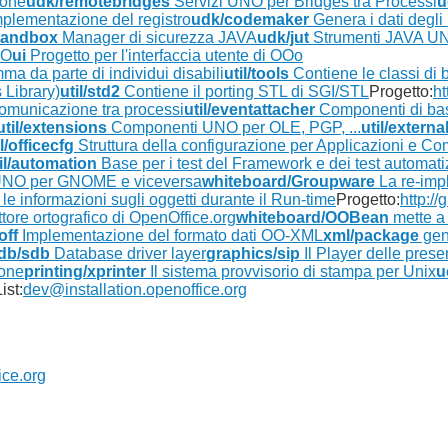
ione
udk/remotebridges
Servizi UNO per Bridges tra Processi
u
plementazione del registro
udk/codemaker
Genera i dati deg
sandbox
Manager di sicurezza JAVA
udk/jut
Strumenti JAVA U
NO
ui
Progetto per l'interfaccia utente di OOo
ma da parte di individui disabili
util/tools
Contiene le classi di
 Library)
util/std2
Contiene il porting STL di SGI/STL
Progetto:
ht
comunicazione tra processi
util/eventattacher
Componenti di base
util/extensions
Componenti UNO per OLE, PGP, ...
util/externa
il/officecfg
Struttura della configurazione per Applicazioni e C
il/automation
Base per i test del Framework e dei test automati
 UNO per GNOME e viceversa
whiteboard/Groupware
La re-imp
le informazioni sugli oggetti durante il Run-time
Progetto:
http://
ore ortografico di OpenOffice.org
whiteboard/OOBean
mette a
off
Implementazione del formato dati OO-XML
xml/package
gen
db/sdb
Database driver layer
graphics/sip
Il Player delle prese
ione
printing/xprinter
Il sistema provvisorio di stampa per Unix
u
ist:
dev@installation.openoffice.org
ice.org